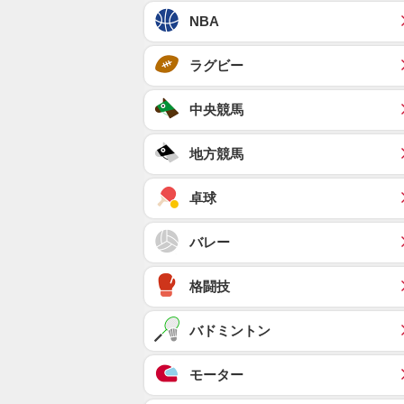
NBA
ラグビー
中央競馬
地方競馬
卓球
バレー
格闘技
バドミントン
モーター