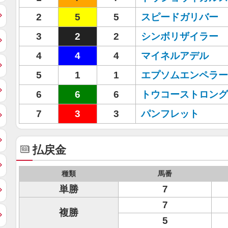
2
5
5
スピードガリバー
3
2
2
シンボリザイラー
4
4
4
マイネルアデル
5
1
1
エプソムエンペラー
6
6
6
トウコーストロング
7
3
3
パンフレット
払戻金
種類
馬番
単勝
7
7
複勝
5