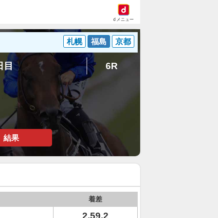
dメニュー
札幌
福島
京都
6日目
6R
結果
着差
2.59.2