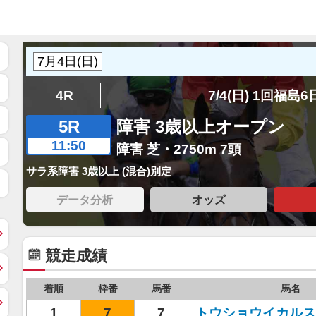
4R
7/4(日) 1回福島
5R
障害 3歳以上オープン
11:50
障害 芝・2750m 7頭
サラ系障害 3歳以上 (混合)別定
データ分析
オッズ
競走成績
着順
枠番
馬番
馬名
1
7
7
トウショウイカルス