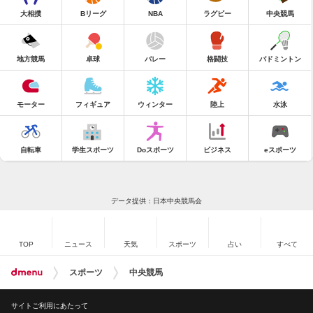
大相撲
Bリーグ
NBA
ラグビー
中央競馬
地方競馬
卓球
バレー
格闘技
バドミントン
モーター
フィギュア
ウィンター
陸上
水泳
自転車
学生スポーツ
Doスポーツ
ビジネス
eスポーツ
データ提供：日本中央競馬会
TOP
ニュース
天気
スポーツ
占い
すべて
スポーツ
中央競馬
サイトご利用にあたって