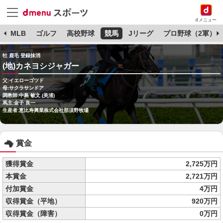
dメニュー
球
MLB
ゴルフ
高校野球
競馬
Jリーグ
プロ野球（2軍）
牡 鹿毛 登録抹消
(地)カネヨシジャガー
父:イエローゴツド
母:サクラサンドア
調教師:中島 敏文 (美浦)
馬主:金子 良一
生産者:恵比寿興業株式会社那須野牧場
賞金
獲得賞金
2,725万円
本賞金
2,721万円
付加賞金
4万円
収得賞金（平地）
920万円
収得賞金（障害）
0万円