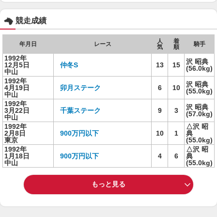
競走成績
人
着
年月日
レース
騎手
気
順
1992年
沢 昭典
12月5日
仲冬S
13
15
(56.0kg)
中山
1992年
沢 昭典
4月19日
卯月ステーク
6
10
(55.0kg)
中山
1992年
沢 昭典
3月22日
千葉ステーク
9
3
(57.0kg)
中山
1992年
△沢 昭
2月8日
900万円以下
10
1
典
東京
(55.0kg)
1992年
△沢 昭
1月18日
900万円以下
4
6
典
中山
(55.0kg)
もっと見る