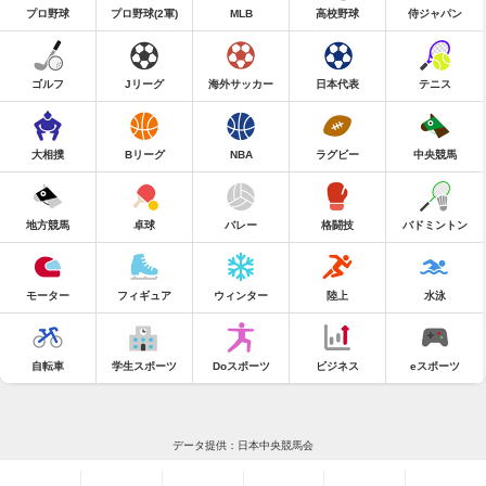
プロ野球
プロ野球(2軍)
MLB
高校野球
侍ジャパン
ゴルフ
Jリーグ
海外サッカー
日本代表
テニス
大相撲
Bリーグ
NBA
ラグビー
中央競馬
地方競馬
卓球
バレー
格闘技
バドミントン
モーター
フィギュア
ウィンター
陸上
水泳
自転車
学生スポーツ
Doスポーツ
ビジネス
eスポーツ
データ提供：日本中央競馬会