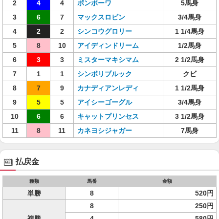
2
4
4
ポンポーワ
5馬身
3
6
7
マックスロビン
3/4馬身
4
2
2
シンコウグロリー
1 1/4馬身
5
8
10
アイディンドリーム
1/2馬身
6
3
3
ミスターマキシマム
2 1/2馬身
7
1
1
シンボリブルック
クビ
8
7
9
カナディアンレディ
1 1/2馬身
9
5
5
アイシーゴーグル
3/4馬身
10
6
6
キャットプリンセス
3 1/2馬身
11
8
11
カネヨシジャガー
7馬身
払戻金
種類
馬番
金額
単勝
8
520円
8
250円
複勝
4
580円