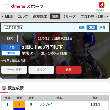
dメニュー
球
MLB
ゴルフ
高校野球
競馬
Jリーグ
プロ野球（2軍）
福島
東京
京都
11R
11/3(日) 5回東京2日目
3歳以上900万円以下
12R
16:00
平地 ダート 左・1400m 11頭
サラ系 3歳以上 別定
データ分析
オッズ
結果
競走成績
着順
枠番
馬番
馬名
着差
1
7
8
サンガイ
1.23.5