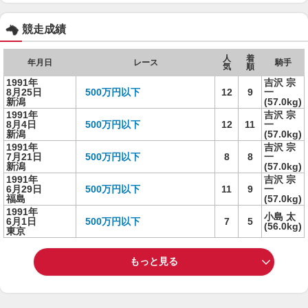
競走成績
人
着
年月日
レース
騎手
気
順
1991年
吉沢 宗
8月25日
500万円以下
12
9
一
新潟
(57.0kg)
1991年
吉沢 宗
8月4日
500万円以下
12
11
一
新潟
(57.0kg)
1991年
吉沢 宗
7月21日
500万円以下
8
8
一
新潟
(57.0kg)
1991年
吉沢 宗
6月29日
500万円以下
11
9
一
福島
(57.0kg)
1991年
小島 太
6月1日
500万円以下
7
5
(56.0kg)
東京
もっと見る