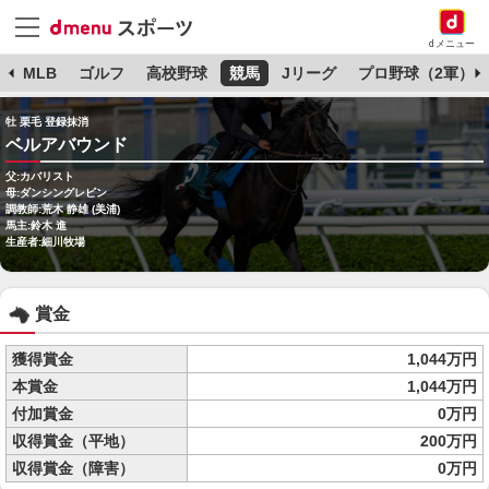
dメニュー
球
MLB
ゴルフ
高校野球
競馬
Jリーグ
プロ野球（2軍）
牡 栗毛 登録抹消
ベルアバウンド
父:カバリスト
母:ダンシングレビン
調教師:荒木 静雄 (美浦)
馬主:鈴木 進
生産者:細川牧場
賞金
獲得賞金
1,044万円
本賞金
1,044万円
付加賞金
0万円
収得賞金（平地）
200万円
収得賞金（障害）
0万円