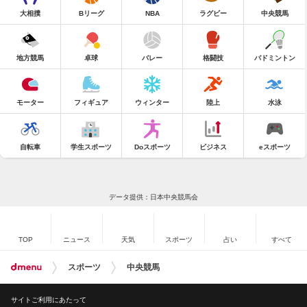
大相撲
Bリーグ
NBA
ラグビー
中央競馬
地方競馬
卓球
バレー
格闘技
バドミントン
モーター
フィギュア
ウィンター
陸上
水泳
自転車
学生スポーツ
Doスポーツ
ビジネス
eスポーツ
データ提供：日本中央競馬会
TOP
ニュース
天気
スポーツ
占い
すべて
スポーツ
中央競馬
サイトご利用にあたって