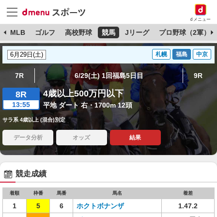
dメニュー
球
MLB
ゴルフ
高校野球
競馬
Jリーグ
プロ野球（2軍）
札幌
福島
中京
7R
6/29(土) 1回福島5日目
9R
4歳以上500万円以下
8R
13:55
平地 ダート 右・1700m 12頭
サラ系 4歳以上 (混合)別定
データ分析
オッズ
結果
競走成績
着順
枠番
馬番
馬名
着差
1
5
6
ホクトボナンザ
1.47.2