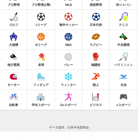
プロ野球
プロ野球(2軍)
MLB
高校野球
侍ジャパン
ゴルフ
Jリーグ
海外サッカー
日本代表
テニス
大相撲
Bリーグ
NBA
ラグビー
中央競馬
地方競馬
卓球
バレー
格闘技
バドミントン
モーター
フィギュア
ウィンター
陸上
水泳
自転車
学生スポーツ
Doスポーツ
ビジネス
eスポーツ
データ提供：日本中央競馬会