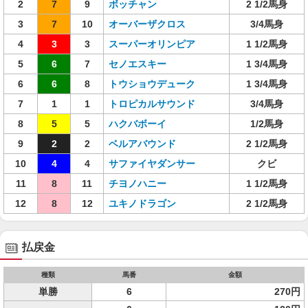
2
7
9
ボッチャン
2 1/2馬身
3
7
10
オーバーザクロス
3/4馬身
4
3
3
スーパーオリンピア
1 1/2馬身
5
6
7
セノエスキー
1 3/4馬身
6
6
8
トウショウデューク
1 3/4馬身
7
1
1
トロピカルサウンド
3/4馬身
8
5
5
ハクバボーイ
1/2馬身
9
2
2
ベルアバウンド
2 1/2馬身
10
4
4
サファイヤダンサー
クビ
11
8
11
チヨノハニー
1 1/2馬身
12
8
12
ユキノドラゴン
2 1/2馬身
払戻金
種類
馬番
金額
単勝
6
270円