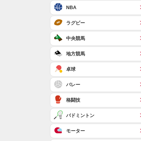
NBA
ラグビー
中央競馬
地方競馬
卓球
バレー
格闘技
バドミントン
モーター