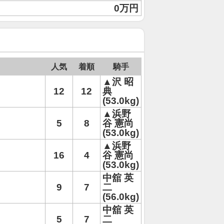
0万円
人気
着順
騎手
▲沢 昭
12
12
典
(53.0kg)
▲浜野
5
8
谷 憲尚
(53.0kg)
▲浜野
16
4
谷 憲尚
(53.0kg)
中舘 英
9
7
二
(56.0kg)
中舘 英
5
7
二