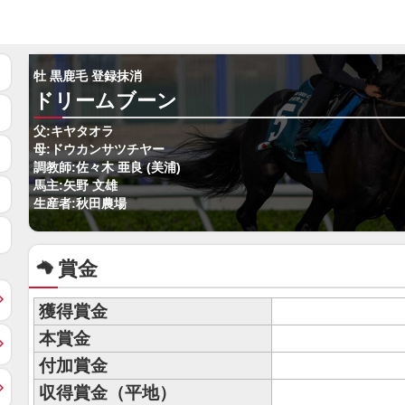
牡 黒鹿毛 登録抹消
ドリームブーン
父:キヤタオラ
母:ドウカンサツチヤー
調教師:佐々木 亜良 (美浦)
馬主:矢野 文雄
生産者:秋田農場
賞金
獲得賞金
本賞金
付加賞金
収得賞金（平地）