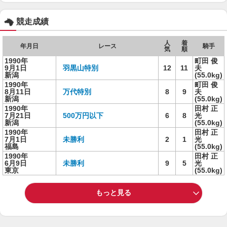
競走成績
人
着
年月日
レース
騎手
気
順
1990年
町田 俊
9月1日
羽黒山特別
12
11
夫
新潟
(55.0kg)
1990年
町田 俊
8月11日
万代特別
8
9
夫
新潟
(55.0kg)
1990年
田村 正
7月21日
500万円以下
6
8
光
新潟
(55.0kg)
1990年
田村 正
7月1日
未勝利
2
1
光
福島
(55.0kg)
1990年
田村 正
6月9日
未勝利
9
5
光
東京
(55.0kg)
もっと見る