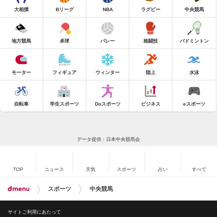
大相撲
Bリーグ
NBA
ラグビー
中央競馬
地方競馬
卓球
バレー
格闘技
バドミントン
モーター
フィギュア
ウィンター
陸上
水泳
自転車
学生スポーツ
Doスポーツ
ビジネス
eスポーツ
データ提供：日本中央競馬会
TOP
ニュース
天気
スポーツ
占い
すべて
スポーツ
中央競馬
サイトご利用にあたって