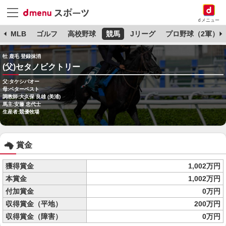
dメニュー
球
MLB
ゴルフ
高校野球
競馬
Jリーグ
プロ野球（2軍）
牡 鹿毛 登録抹消
(父)セタノビクトリー
父:タケシバオー
母:ベターベスト
調教師:大久保 良雄 (美浦)
馬主:安藤 忠代士
生産者:競優牧場
賞金
獲得賞金
1,002万円
本賞金
1,002万円
付加賞金
0万円
収得賞金（平地）
200万円
収得賞金（障害）
0万円