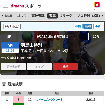
dメニュー
球
MLB
ゴルフ
高校野球
競馬
Jリーグ
プロ野球（2軍）
函館
新潟
小倉
8R
9/1(土) 2回新潟7日目
10R
羽黒山特別
9R
15:05
平地 芝 右 外回り・2000m 12頭
サラ系 3歳以上 (混合)別定
データ分析
オッズ
結果
競走成績
着順
枠番
馬番
馬名
着差
1
8
12
バーニングハート
2.01.5