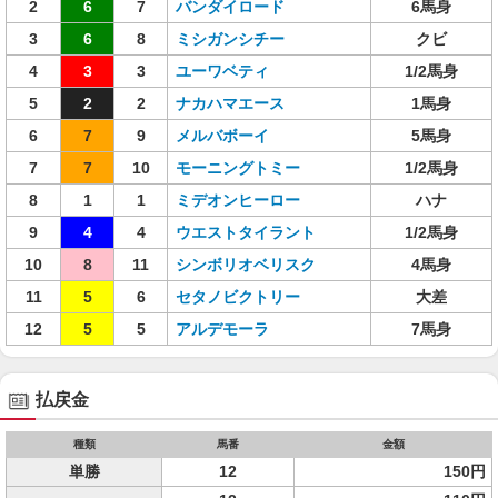
2
6
7
バンダイロード
6馬身
3
6
8
ミシガンシチー
クビ
4
3
3
ユーワベティ
1/2馬身
5
2
2
ナカハマエース
1馬身
6
7
9
メルバボーイ
5馬身
7
7
10
モーニングトミー
1/2馬身
8
1
1
ミデオンヒーロー
ハナ
9
4
4
ウエストタイラント
1/2馬身
10
8
11
シンボリオベリスク
4馬身
11
5
6
セタノビクトリー
大差
12
5
5
アルデモーラ
7馬身
払戻金
種類
馬番
金額
単勝
12
150円