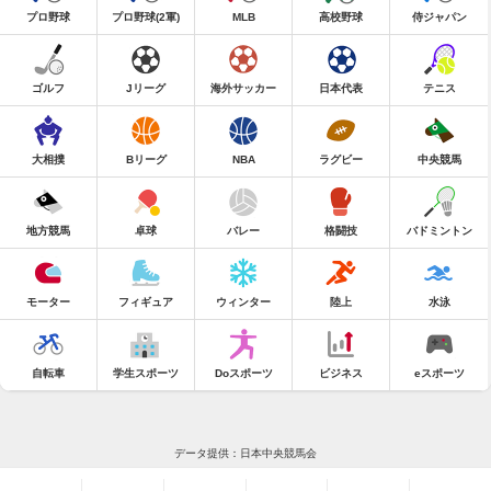
プロ野球
プロ野球(2軍)
MLB
高校野球
侍ジャパン
ゴルフ
Jリーグ
海外サッカー
日本代表
テニス
大相撲
Bリーグ
NBA
ラグビー
中央競馬
地方競馬
卓球
バレー
格闘技
バドミントン
モーター
フィギュア
ウィンター
陸上
水泳
自転車
学生スポーツ
Doスポーツ
ビジネス
eスポーツ
データ提供：日本中央競馬会