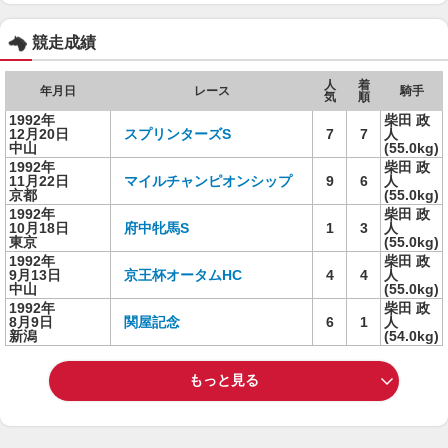
競走成績
人
着
年月日
レース
騎手
気
順
1992年
柴田 政
12月20日
スプリンターズS
7
7
人
中山
(55.0kg)
1992年
柴田 政
11月22日
マイルチャンピオンシップ
9
6
人
京都
(55.0kg)
1992年
柴田 政
10月18日
府中牝馬S
1
3
人
東京
(55.0kg)
1992年
柴田 政
9月13日
京王杯オータムHC
4
4
人
中山
(55.0kg)
1992年
柴田 政
8月9日
関屋記念
6
1
人
新潟
(54.0kg)
もっと見る