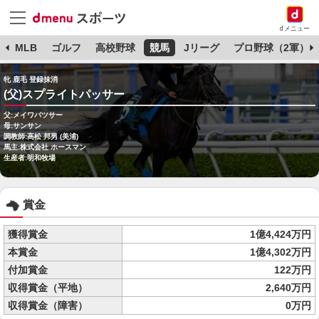
dメニュー
球
MLB
ゴルフ
高校野球
競馬
Jリーグ
プロ野球（2軍）
牝 鹿毛 登録抹消
(父)スプライトパッサー
父:メイワパツサー
母:サンサン
調教師:高松 邦男 (美浦)
馬主:株式会社 ホースマン
生産者:明和牧場
賞金
獲得賞金
1億4,424万円
本賞金
1億4,302万円
付加賞金
122万円
収得賞金（平地）
2,640万円
収得賞金（障害）
0万円