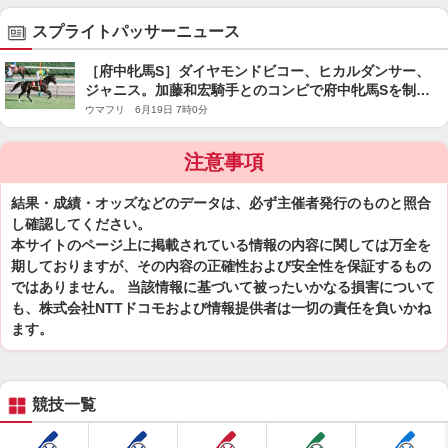
スプライトパッサーニュース
［府中牝馬S］ダイヤモンドビコー、ヒカルダンサー、
ジャニス。加藤和宏騎手とのコンビで府中牝馬Sを制し
た馬たち
ウマフリ 6月19日 7時0分
注意事項
結果・成績・オッズなどのデータは、必ず主催者発行のものと照合
し確認してください。
本サイトのページ上に掲載されている情報の内容に関しては万全を
期しておりますが、その内容の正確性および安全性を保証するもの
ではありません。 当該情報に基づいて被ったいかなる損害について
も、株式会社NTTドコモおよび情報提供者は一切の責任を負いかね
ます。
競技一覧