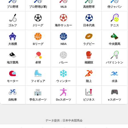
プロ野球
プロ野球(2軍)
MLB
高校野球
侍ジャパン
ゴルフ
Jリーグ
海外サッカー
日本代表
テニス
大相撲
Bリーグ
NBA
ラグビー
中央競馬
地方競馬
卓球
バレー
格闘技
バドミントン
モーター
フィギュア
ウィンター
陸上
水泳
自転車
学生スポーツ
Doスポーツ
ビジネス
eスポーツ
データ提供：日本中央競馬会