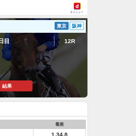
dメニュー
東京
阪神
1日目
12R
結果
着差
1.34.8