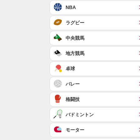
NBA
ラグビー
中央競馬
地方競馬
卓球
バレー
格闘技
バドミントン
モーター