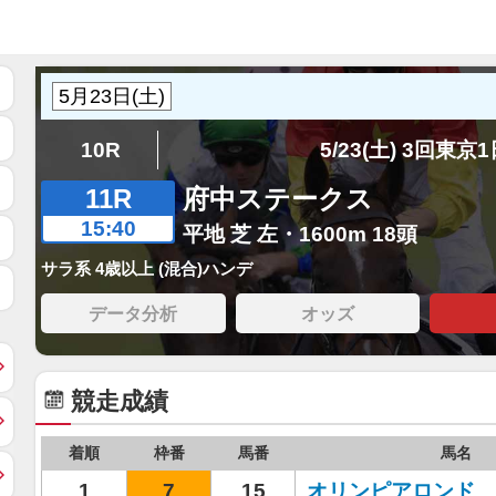
10R
5/23(土) 3回東京
11R
府中ステークス
15:40
平地 芝 左・1600m 18頭
サラ系 4歳以上 (混合)ハンデ
データ分析
オッズ
競走成績
着順
枠番
馬番
馬名
1
7
15
オリンピアロンド