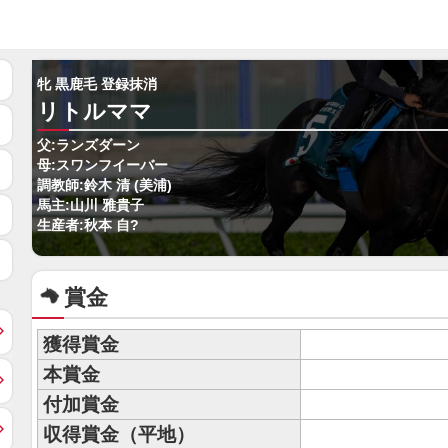
牝 黒鹿毛 登録抹消
リトルママ
父:ランズダーン
母:スワンフイーバー
調教師:鈴木 清 (美浦)
馬主:山川 雅貴子
生産者:秋本 自?
賞金
獲得賞金
本賞金
付加賞金
収得賞金（平地）