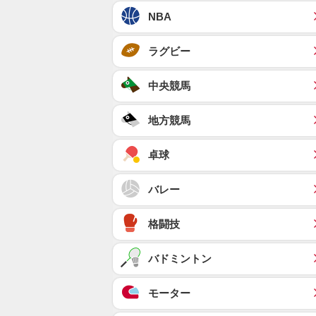
NBA
ラグビー
中央競馬
地方競馬
卓球
バレー
格闘技
バドミントン
モーター