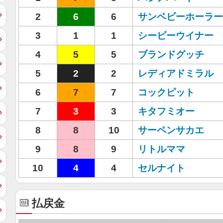
2
6
6
サンベビーホーラー
3
1
1
シービーウイナー
4
5
5
ブランドグッチ
5
2
2
レディアドミラル
6
7
7
コックピット
7
3
3
キタフミオー
8
8
10
サーペンサカエ
9
8
9
リトルママ
10
4
4
セルナイト
払戻金