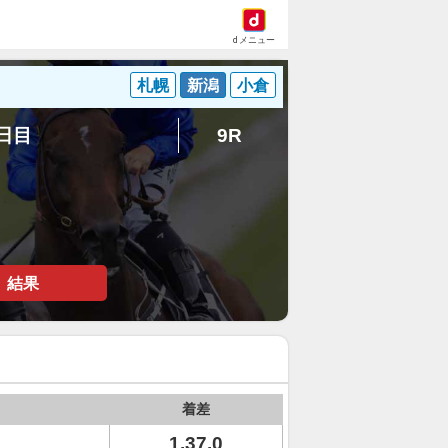
dメニュー
札幌
新潟
小倉
5日目
9R
結果
着差
1.37.0