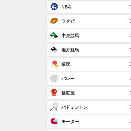
NBA
ラグビー
中央競馬
地方競馬
卓球
バレー
格闘技
バドミントン
モーター