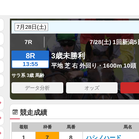
7R
7/28(土) 1回新潟
8R
3歳未勝利
13:55
平地 芝 右 外回り・1600m 10頭
サラ系 3歳 馬齢
データ分析
オッズ
競走成績
着順
枠番
馬番
馬名
1
7
8
ハシノハード