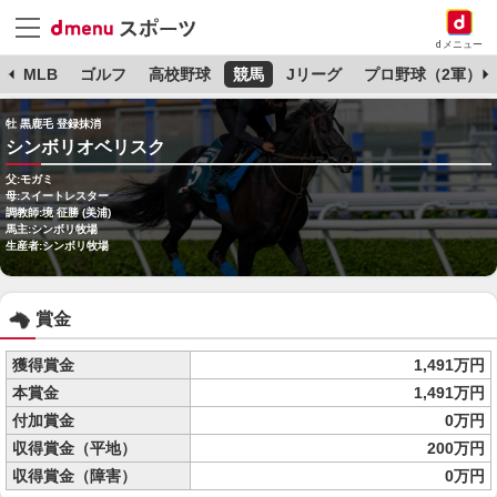
dメニュー
球
MLB
ゴルフ
高校野球
競馬
Jリーグ
プロ野球（2軍）
牡 黒鹿毛 登録抹消
シンボリオベリスク
父:モガミ
母:スイートレスター
調教師:境 征勝 (美浦)
馬主:シンボリ牧場
生産者:シンボリ牧場
賞金
獲得賞金
1,491万円
本賞金
1,491万円
付加賞金
0万円
収得賞金（平地）
200万円
収得賞金（障害）
0万円