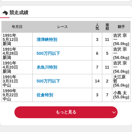
競走成績
人
着
年月日
レース
騎手
気
順
1991年
吉沢 宗
5月12日
清津峡特別
3
11
一
新潟
(56.0kg)
1991年
吉沢 宗
4月28日
500万円以下
6
5
一
新潟
(56.0kg)
1991年
吉沢 宗
4月20日
糸魚川特別
7
11
一
新潟
(56.0kg)
1991年
大江原
3月31日
500万円以下
14
2
哲
中山
(56.0kg)
1990年
小島 太
9月22日
佐倉特別
3
7
(55.0kg)
中山
もっと見る