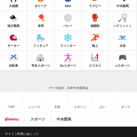
大相撲
Bリーグ
NBA
ラグビー
中央競馬
地方競馬
卓球
バレー
格闘技
バドミントン
モーター
フィギュア
ウィンター
陸上
水泳
自転車
学生スポーツ
Doスポーツ
ビジネス
eスポーツ
データ提供：日本中央競馬会
TOP
ニュース
天気
スポーツ
占い
すべて
スポーツ
中央競馬
サイトご利用にあたって