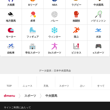
大相撲
Bリーグ
NBA
ラグビー
中央競馬
地方競馬
卓球
バレー
格闘技
バドミントン
モーター
フィギュア
ウィンター
陸上
水泳
自転車
学生スポーツ
Doスポーツ
ビジネス
eスポーツ
データ提供：日本中央競馬会
TOP
ニュース
天気
スポーツ
占い
すべて
スポーツ
中央競馬
サイトご利用にあたって