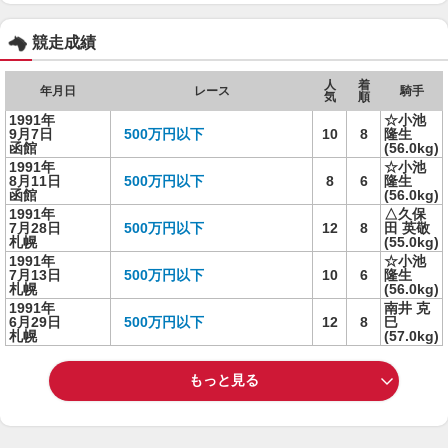
競走成績
人
着
年月日
レース
騎手
気
順
1991年
☆小池
9月7日
500万円以下
10
8
隆生
函館
(56.0kg)
1991年
☆小池
8月11日
500万円以下
8
6
隆生
函館
(56.0kg)
1991年
△久保
7月28日
500万円以下
12
8
田 英敬
札幌
(55.0kg)
1991年
☆小池
7月13日
500万円以下
10
6
隆生
札幌
(56.0kg)
1991年
南井 克
6月29日
500万円以下
12
8
巳
札幌
(57.0kg)
もっと見る