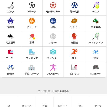
ゴルフ
Jリーグ
海外サッカー
日本代表
テニス
大相撲
Bリーグ
NBA
ラグビー
中央競馬
地方競馬
卓球
バレー
格闘技
バドミントン
モーター
フィギュア
ウィンター
陸上
水泳
自転車
学生スポーツ
Doスポーツ
ビジネス
eスポーツ
データ提供：日本中央競馬会
TOP
ニュース
天気
スポーツ
占い
すべて