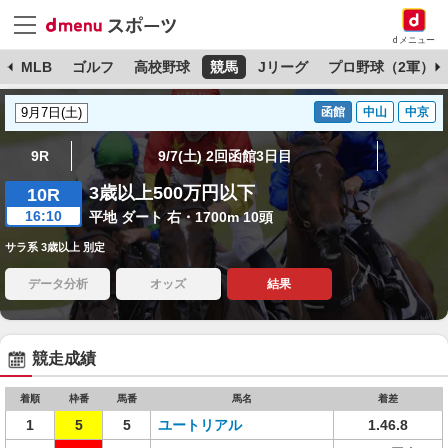
dメニュー
球
MLB
ゴルフ
高校野球
競馬
Jリーグ
プロ野球（2軍）
函館
中山
中京
9R
9/7(土) 2回函館3日目
3歳以上500万円以下
10R
16:10
平地 ダート 右・1700m 10頭
サラ系 3歳以上 別定
データ分析
オッズ
結果
競走成績
着順
枠番
馬番
馬名
着差
1
5
5
ユートリアル
1.46.8