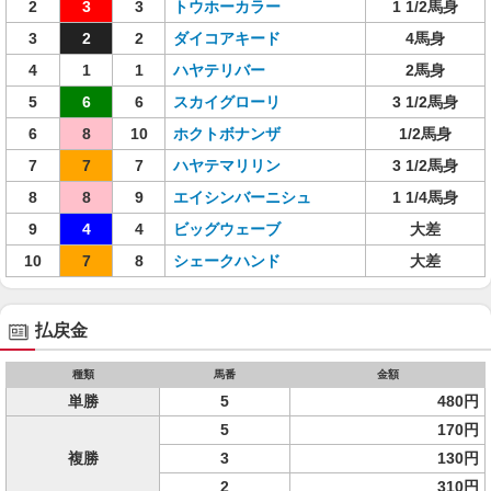
2
3
3
トウホーカラー
1 1/2馬身
3
2
2
ダイコアキード
4馬身
4
1
1
ハヤテリバー
2馬身
5
6
6
スカイグローリ
3 1/2馬身
6
8
10
ホクトボナンザ
1/2馬身
7
7
7
ハヤテマリリン
3 1/2馬身
8
8
9
エイシンバーニシュ
1 1/4馬身
9
4
4
ビッグウェーブ
大差
10
7
8
シェークハンド
大差
払戻金
種類
馬番
金額
単勝
5
480円
5
170円
複勝
3
130円
2
310円