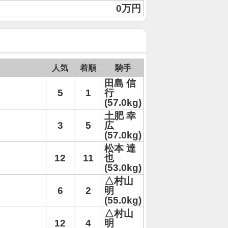
0万円
人気
着順
騎手
田島 信
5
1
行
(57.0kg)
土肥 幸
3
5
広
(57.0kg)
松本 達
12
11
也
(53.0kg)
△村山
6
2
明
(55.0kg)
△村山
12
4
明