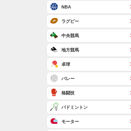
NBA
ラグビー
中央競馬
地方競馬
卓球
バレー
格闘技
バドミントン
モーター