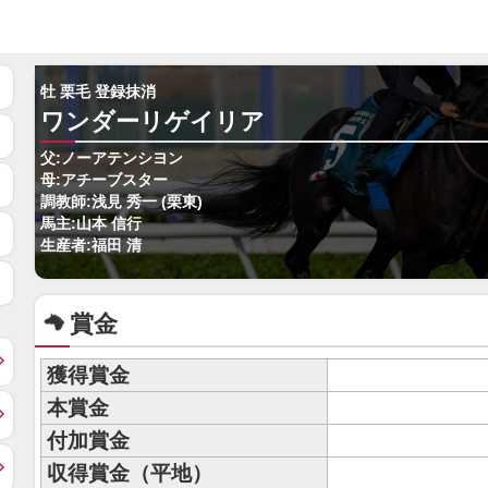
牡 栗毛 登録抹消
ワンダーリゲイリア
父:ノーアテンシヨン
母:アチーブスター
調教師:浅見 秀一 (栗東)
馬主:山本 信行
生産者:福田 清
賞金
獲得賞金
本賞金
付加賞金
収得賞金（平地）