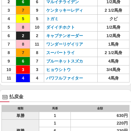
2
6
6
マルイチライデン
1/2馬身
3
7
9
ケンタッキーレディ
2 1/2馬身
4
5
5
トガミ
クビ
5
8
10
ダイイチホクト
1/2馬身
6
2
2
キャプテンオーダー
1/2馬身
7
8
11
ワンダーリゲイリア
1馬身
8
7
8
スーパートライ
2 1/2馬身
9
6
7
ブルーネットスズカ
4馬身
10
3
3
ヒョウシトウ
3/4馬身
11
4
4
パワフルファイター
4馬身
払戻金
種類
馬番
金額
単勝
1
630円
1
220円
複勝
6
220円