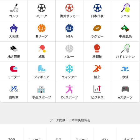
ゴルフ
Jリーグ
海外サッカー
日本代表
テニス
大相撲
Bリーグ
NBA
ラグビー
中央競馬
地方競馬
卓球
バレー
格闘技
バドミントン
モーター
フィギュア
ウィンター
陸上
水泳
自転車
学生スポーツ
Doスポーツ
ビジネス
eスポーツ
データ提供：日本中央競馬会
TOP
ニュース
天気
スポーツ
占い
すべて