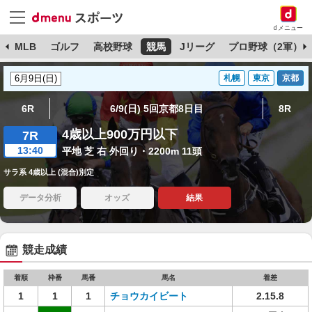
dメニュー
球
MLB
ゴルフ
高校野球
競馬
Jリーグ
プロ野球（2軍）
札幌
東京
京都
6R
6/9(日) 5回京都8日目
8R
4歳以上900万円以下
7R
13:40
平地 芝 右 外回り・2200m 11頭
サラ系 4歳以上 (混合)別定
データ分析
オッズ
結果
競走成績
着順
枠番
馬番
馬名
着差
1
1
1
チョウカイビート
2.15.8