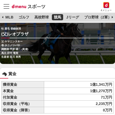
dメニュー
球
MLB
ゴルフ
高校野球
競馬
Jリーグ
プロ野球（2軍）
牡 栗毛 登録抹消
(父)レオプラザ
父:ヤマニンスキー
母:タニノツバサ
調教師:平井 雄二 (美浦)
馬主:田中 竜雨
生産者:谷川 幸男
賞金
獲得賞金
1億1,341万円
本賞金
1億1,270万円
付加賞金
71万円
収得賞金（平地）
2,235万円
収得賞金（障害）
0万円