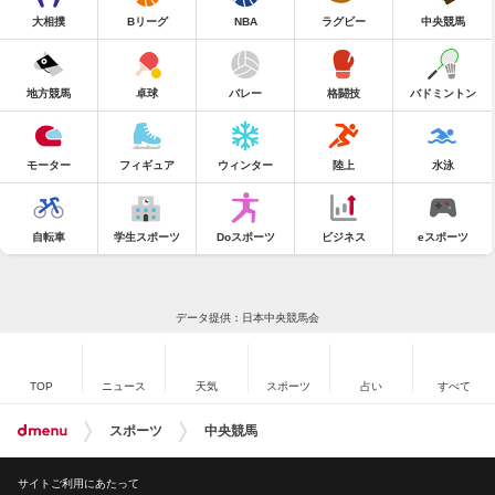
大相撲
Bリーグ
NBA
ラグビー
中央競馬
地方競馬
卓球
バレー
格闘技
バドミントン
モーター
フィギュア
ウィンター
陸上
水泳
自転車
学生スポーツ
Doスポーツ
ビジネス
eスポーツ
データ提供：日本中央競馬会
TOP
ニュース
天気
スポーツ
占い
すべて
スポーツ
中央競馬
サイトご利用にあたって