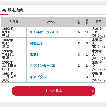
競走成績
人
着
年月日
レース
騎手
気
順
1992年
大塚 栄
9月13日
京王杯オータムHC
5
11
三郎
中山
(56.0kg)
1992年
水流添
8月9日
関屋記念
2
9
久
新潟
(57.0kg)
1992年
水流添
7月19日
朱鷺S
3
1
久
新潟
(55.0kg)
1991年
柴田 善
12月15日
スプリンターズS
3
6
臣
中山
(57.0kg)
1991年
柴田 政
11月23日
キャピタルS
1
3
人
東京
(56.0kg)
もっと見る