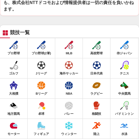
も、株式会社NTTドコモおよび情報提供者は一切の責任を負いかね
ます。
競技一覧
プロ野球
プロ野球(2軍)
MLB
高校野球
侍ジャパン
ゴルフ
Jリーグ
海外サッカー
日本代表
テニス
大相撲
Bリーグ
NBA
ラグビー
中央競馬
地方競馬
卓球
バレー
格闘技
バドミントン
モーター
フィギュア
ウィンター
陸上
水泳