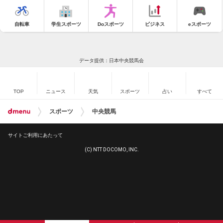
自転車
学生スポーツ
Doスポーツ
ビジネス
eスポーツ
データ提供：日本中央競馬会
TOP
ニュース
天気
スポーツ
占い
すべて
スポーツ
中央競馬
サイトご利用にあたって
(C) NTT DOCOMO, INC.