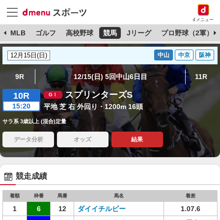
dメニュー
球
MLB
ゴルフ
高校野球
競馬
Jリーグ
プロ野球（2軍）
中山
中京
阪神
9R
12/15(日) 5回中山6日目
11R
スプリンターズS
10R
15:20
平地 芝 右 外回り・1200m 16頭
サラ系 3歳以上 (混合)定量
データ分析
オッズ
結果
競走成績
着順
枠番
馬番
馬名
着差
1
6
12
ダイイチルビー
1.07.6