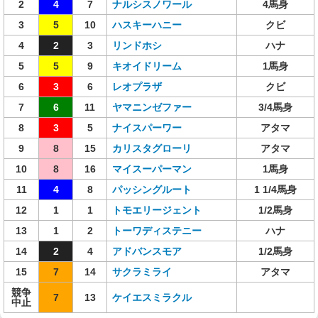
2
4
7
ナルシスノワール
4馬身
3
5
10
ハスキーハニー
クビ
4
2
3
リンドホシ
ハナ
5
5
9
キオイドリーム
1馬身
6
3
6
レオプラザ
クビ
7
6
11
ヤマニンゼファー
3/4馬身
8
3
5
ナイスパーワー
アタマ
9
8
15
カリスタグローリ
アタマ
10
8
16
マイスーパーマン
1馬身
11
4
8
パッシングルート
1 1/4馬身
12
1
1
トモエリージェント
1/2馬身
13
1
2
トーワディステニー
ハナ
14
2
4
アドバンスモア
1/2馬身
15
7
14
サクラミライ
アタマ
競争
7
13
ケイエスミラクル
中止