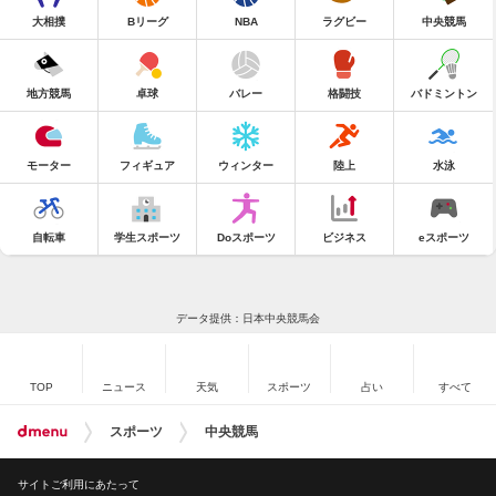
大相撲
Bリーグ
NBA
ラグビー
中央競馬
地方競馬
卓球
バレー
格闘技
バドミントン
モーター
フィギュア
ウィンター
陸上
水泳
自転車
学生スポーツ
Doスポーツ
ビジネス
eスポーツ
データ提供：日本中央競馬会
TOP
ニュース
天気
スポーツ
占い
すべて
スポーツ
中央競馬
サイトご利用にあたって