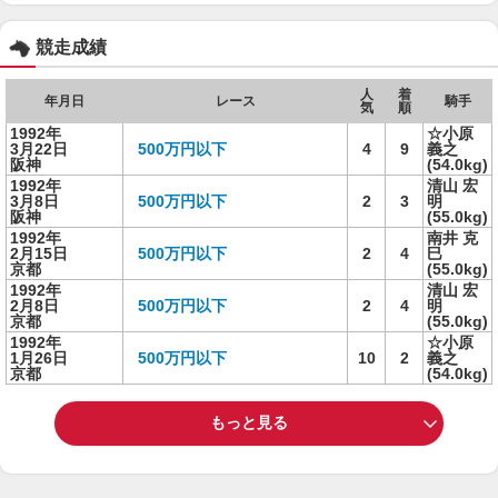
競走成績
人
着
年月日
レース
騎手
気
順
1992年
☆小原
3月22日
500万円以下
4
9
義之
阪神
(54.0kg)
1992年
清山 宏
3月8日
500万円以下
2
3
明
阪神
(55.0kg)
1992年
南井 克
2月15日
500万円以下
2
4
巳
京都
(55.0kg)
1992年
清山 宏
2月8日
500万円以下
2
4
明
京都
(55.0kg)
1992年
☆小原
1月26日
500万円以下
10
2
義之
京都
(54.0kg)
もっと見る