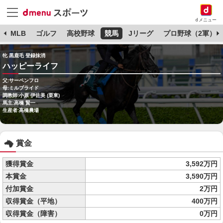
dメニュー
球
MLB
ゴルフ
高校野球
競馬
Jリーグ
プロ野球（2軍）
牝 黒鹿毛 登録抹消
ハッピーライフ
父:サーペンフロ
母:ミルブライド
調教師:小原 伊佐美 (栗東)
馬主:高橋 賢一
生産者:高橋農場
賞金
獲得賞金
3,592万円
本賞金
3,590万円
付加賞金
2万円
収得賞金（平地）
400万円
収得賞金（障害）
0万円