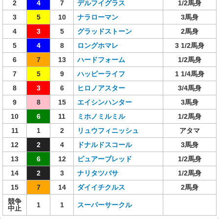
2
4
7
デルフイグラス
1/2馬身
3
5
10
ナラローマン
3馬身
4
3
5
グラッドストーン
2馬身
5
4
8
ロングホマレ
3 1/2馬身
6
7
13
ハードフォーム
1/2馬身
7
5
9
ハッピーライフ
1 1/4馬身
8
3
6
ヒロノアスター
3/4馬身
9
8
15
エイシンハンター
3馬身
10
6
11
ミホノミルミル
1/2馬身
11
1
2
リュウフィニッシュ
アタマ
12
2
4
ドナルドスコール
3馬身
13
6
12
ピュアーブレッド
1/2馬身
14
2
3
ナリタツバサ
1/2馬身
15
7
14
ダイイチクルス
2馬身
競争
1
1
スーパーサークル
中止