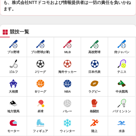
も、株式会社NTTドコモおよび情報提供者は一切の責任を負いかね
ます。
競技一覧
プロ野球
プロ野球(2軍)
MLB
高校野球
侍ジャパン
ゴルフ
Jリーグ
海外サッカー
日本代表
テニス
大相撲
Bリーグ
NBA
ラグビー
中央競馬
地方競馬
卓球
バレー
格闘技
バドミントン
モーター
フィギュア
ウィンター
陸上
水泳