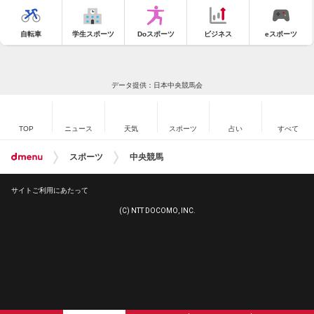
自転車
学生スポーツ
Doスポーツ
ビジネス
eスポーツ
データ提供：日本中央競馬会
TOP
ニュース
天気
スポーツ
占い
すべて
スポーツ
中央競馬
サイトご利用にあたって
(C) NTT DOCOMO, INC.