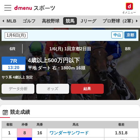
dメニュー
球
MLB
ゴルフ
高校野球
競馬
Jリーグ
プロ野球（2軍）
中山
京都
6R
1/6(月) 1回京都2日目
8R
4歳以上500万円以下
7R
13:20
平地 ダート 右・1800m 16頭
サラ系 4歳以上 別定
データ分析
オッズ
結果
競走成績
着順
枠番
馬番
馬名
着差
1
8
16
ワンダーサンワード
1.51.8