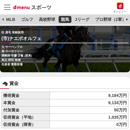
dメニュー
球
MLB
ゴルフ
高校野球
競馬
Jリーグ
プロ野球（2軍）
牡 鹿毛 登録抹消
(市)ナエボオルフェ
父:サーペンフロ
母:マーサリリー
調教師:安藤 正敏 (栗東)
馬主:岡田 牧雄
生産者:青藍牧場
賞金
獲得賞金
9,184万円
本賞金
9,134万円
付加賞金
50万円
収得賞金（平地）
1,035万円
収得賞金（障害）
0万円