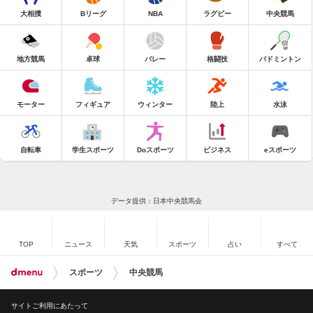
大相撲
Bリーグ
NBA
ラグビー
中央競馬
地方競馬
卓球
バレー
格闘技
バドミントン
モーター
フィギュア
ウィンター
陸上
水泳
自転車
学生スポーツ
Doスポーツ
ビジネス
eスポーツ
データ提供：日本中央競馬会
TOP
ニュース
天気
スポーツ
占い
すべて
スポーツ
中央競馬
サイトご利用にあたって