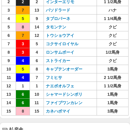
2
2
2
インターエリモ
1 1/2馬身
3
7
13
パソドラード
ハナ
4
5
9
タブロバーネ
1 1/4馬身
5
8
14
タモンテン
クビ
6
7
12
トウショウアイ
クビ
7
3
5
コクサイロイヤル
クビ
8
3
4
ロンサムボーイ
1/2馬身
9
4
6
ストライカー
クビ
10
5
8
キャプテンオーダー
3馬身
11
4
7
フミヒサ
2 1/2馬身
12
1
1
ナエボオルフェ
1 1/2馬身
13
6
10
シャマードシンボリ
1馬身
14
6
11
ファイブワンカレン
1馬身
15
8
15
カネハボマイ
3馬身
払戻金