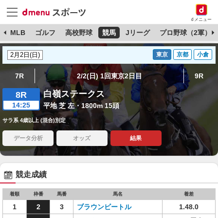
dメニュー
球
MLB
ゴルフ
高校野球
競馬
Jリーグ
プロ野球（2軍）
東京
京都
小倉
7R
2/2(日) 1回東京2日目
9R
白嶺ステークス
8R
14:25
平地 芝 左・1800m 15頭
サラ系 4歳以上 (混合)別定
データ分析
オッズ
結果
競走成績
着順
枠番
馬番
馬名
着差
1
2
3
ブラウンビートル
1.48.0