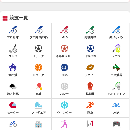
競技一覧
プロ野球
プロ野球(2軍)
MLB
高校野球
侍ジャパン
ゴルフ
Jリーグ
海外サッカー
日本代表
テニス
大相撲
Bリーグ
NBA
ラグビー
中央競馬
地方競馬
卓球
バレー
格闘技
バドミントン
モーター
フィギュア
ウィンター
陸上
水泳