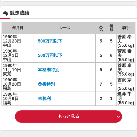
競走成績
人
着
年月日
レース
騎手
気
順
1990年
菅原 泰
12月23日
500万円以下
5
5
夫
中山
(55.0kg)
1990年
菅原 泰
12月1日
500万円以下
5
6
夫
中山
(55.0kg)
1990年
菅原 泰
11月10日
本栖湖特別
9
6
夫
東京
(55.0kg)
1990年
吉沢 宗
10月20日
桑折特別
7
5
一
福島
(55.0kg)
1990年
坂井 千
10月6日
未勝利
2
1
明
福島
(55.0kg)
もっと見る