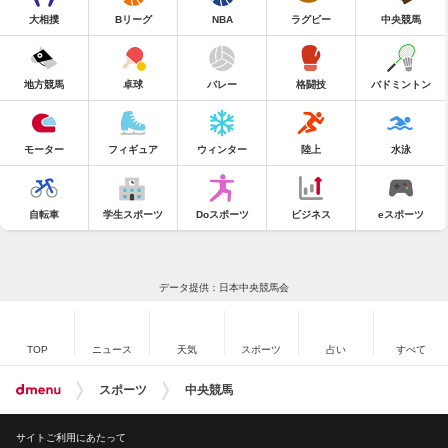
大相撲
Bリーグ
NBA
ラグビー
中央競馬
地方競馬
卓球
バレー
格闘技
バドミントン
モーター
フィギュア
ウィンター
陸上
水泳
自転車
学生スポーツ
Doスポーツ
ビジネス
eスポーツ
データ提供：日本中央競馬会
TOP
ニュース
天気
スポーツ
占い
すべて
スポーツ
中央競馬
サイトご利用にあたって