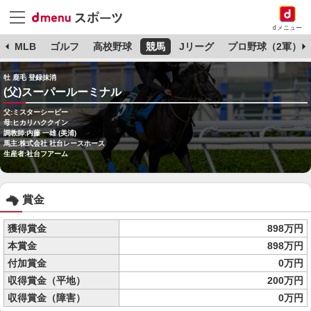
dメニュー
球
MLB
ゴルフ
高校野球
競馬
Jリーグ
プロ野球（2軍）
牡 鹿毛 登録抹消
(父)スーパールーミナル
父:ミスターシービー
母:ヒカリハククイン
調教師:内藤 一雄 (美浦)
馬主:株式会社 社台レースホース
生産者:社台フアーム
賞金
獲得賞金
898万円
本賞金
898万円
付加賞金
0万円
収得賞金（平地）
200万円
収得賞金（障害）
0万円