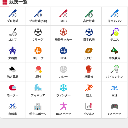
競技一覧
プロ野球
プロ野球(2軍)
MLB
高校野球
侍ジャパン
ゴルフ
Jリーグ
海外サッカー
日本代表
テニス
大相撲
Bリーグ
NBA
ラグビー
中央競馬
地方競馬
卓球
バレー
格闘技
バドミントン
モーター
フィギュア
ウィンター
陸上
水泳
自転車
学生スポーツ
Doスポーツ
ビジネス
eスポーツ