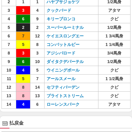
2
1
1
ハヤブサジョケツ
1/2馬身
3
3
4
クックバード
アタマ
4
6
9
キリーブロンコ
クビ
5
2
2
スーパールーミナル
1/2馬身
6
7
12
ケイエスロングエー
1 3/4馬身
7
5
8
コンバットルビー
1 1/4馬身
8
3
3
アジシバロード
3/4馬身
9
6
10
ダイタクデパーテル
1/2馬身
10
4
5
ウイニングボール
クビ
11
5
7
アールスメール
1 1/2馬身
12
8
14
セフティバーデン
クビ
13
8
13
ブライトストリーム
クビ
14
4
6
ローレンスパーク
アタマ
払戻金