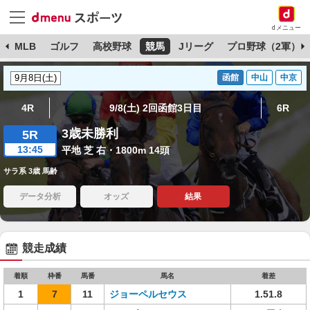
dメニュー
球
MLB
ゴルフ
高校野球
競馬
Jリーグ
プロ野球（2軍）
函館
中山
中京
4R
9/8(土) 2回函館3日目
6R
3歳未勝利
5R
13:45
平地 芝 右・1800m 14頭
サラ系 3歳 馬齢
データ分析
オッズ
結果
競走成績
着順
枠番
馬番
馬名
着差
1
7
11
ジョーペルセウス
1.51.8