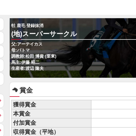
牡 鹿毛 登録抹消
(地)スーパーサークル
父:アーテイカス
母:バトマ
調教師:松田 博資 (栗東)
馬主:伊藤 昭二
生産者:渡辺 隆夫
賞金
獲得賞金
本賞金
付加賞金
収得賞金（平地）