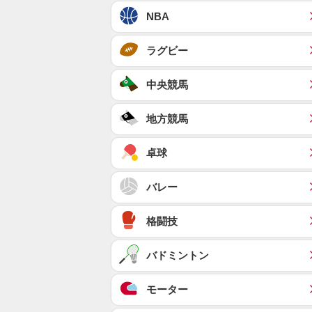
NBA
ラグビー
中央競馬
地方競馬
卓球
バレー
格闘技
バドミントン
モーター