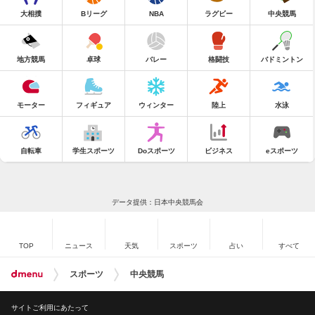
大相撲
Bリーグ
NBA
ラグビー
中央競馬
地方競馬
卓球
バレー
格闘技
バドミントン
モーター
フィギュア
ウィンター
陸上
水泳
自転車
学生スポーツ
Doスポーツ
ビジネス
eスポーツ
データ提供：日本中央競馬会
TOP
ニュース
天気
スポーツ
占い
すべて
スポーツ
中央競馬
サイトご利用にあたって