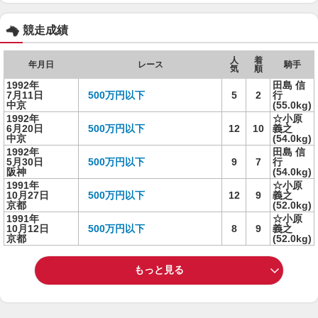
競走成績
人
着
年月日
レース
騎手
気
順
1992年
田島 信
7月11日
500万円以下
5
2
行
中京
(55.0kg)
1992年
☆小原
6月20日
500万円以下
12
10
義之
中京
(54.0kg)
1992年
田島 信
5月30日
500万円以下
9
7
行
阪神
(54.0kg)
1991年
☆小原
10月27日
500万円以下
12
9
義之
京都
(52.0kg)
1991年
☆小原
10月12日
500万円以下
8
9
義之
京都
(52.0kg)
もっと見る