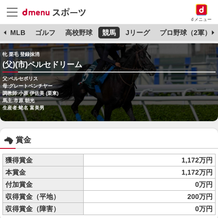
dメニュー
球
MLB
ゴルフ
高校野球
競馬
Jリーグ
プロ野球（2軍）
牝 栗毛 登録抹消
(父)(市)ペルセドリーム
父:ペルセポリス
母:グレートベンチヤー
調教師:小原 伊佐美 (栗東)
馬主:市原 朝光
生産者:蛯名 富美男
賞金
獲得賞金
1,172万円
本賞金
1,172万円
付加賞金
0万円
収得賞金（平地）
200万円
収得賞金（障害）
0万円