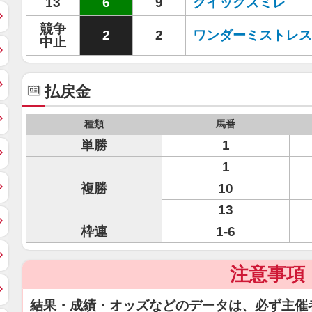
13
6
9
クイックスミレ
競争
2
2
ワンダーミストレス
中止
払戻金
種類
馬番
単勝
1
1
複勝
10
13
枠連
1-6
注意事項
結果・成績・オッズなどのデータは、必ず主催