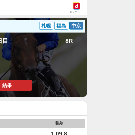
dメニュー
札幌
福島
中京
8日目
8R
結果
着差
1.09.8