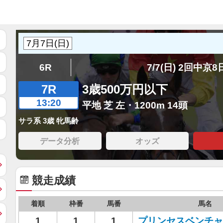
6R
7/7(日) 2回中京
7R
3歳500万円以下
13:20
平地 芝 左・1200m 14頭
サラ系 3歳 牝馬齢
データ分析
オッズ
競走成績
着順
枠番
馬番
馬名
1
1
1
プリンセスベンチャ