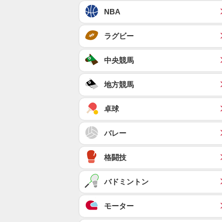
NBA
ラグビー
中央競馬
地方競馬
卓球
バレー
格闘技
バドミントン
モーター