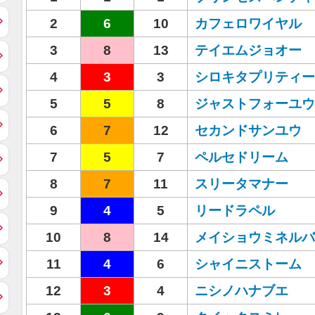
2
6
10
カフェロワイヤル
3
8
13
テイエムジョオー
4
3
3
シロキタプリティー
5
5
8
ジャストフォーユウ
6
7
12
セカンドサンユウ
7
5
7
ペルセドリーム
8
7
11
スリータマナー
9
4
5
リードラペル
10
8
14
メイショウミネルバ
11
4
6
シャイニストーム
12
3
4
ニシノハナブエ