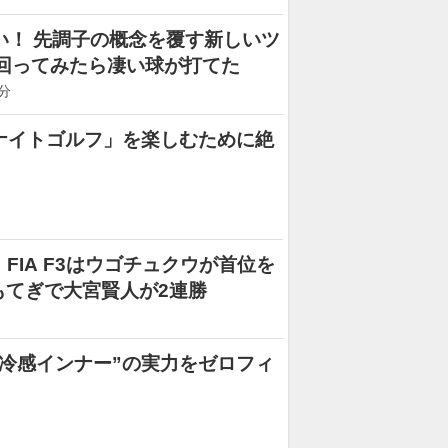
ない！ 先調子の概念を覆す新しいツ
回ってみたら凄い球が打てた
分
ナイトゴルフ」を楽しむために絶
ula】FIA F3はウゴチュクウが首位を
もてぎで大宮賢人が2連勝