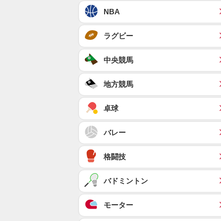
NBA
ラグビー
中央競馬
地方競馬
卓球
バレー
格闘技
バドミントン
モーター