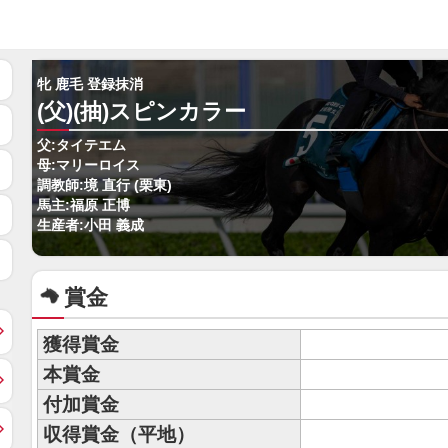
牝 鹿毛 登録抹消
(父)(抽)スピンカラー
父:タイテエム
母:マリーロイス
調教師:境 直行 (栗東)
馬主:福原 正博
生産者:小田 義成
賞金
獲得賞金
本賞金
付加賞金
収得賞金（平地）