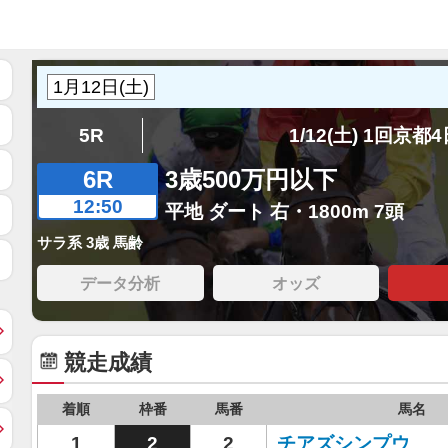
5R
1/12(土) 1回京都
6R
3歳500万円以下
12:50
平地 ダート 右・1800m 7頭
サラ系 3歳 馬齢
データ分析
オッズ
競走成績
着順
枠番
馬番
馬名
1
2
2
チアズシンプウ