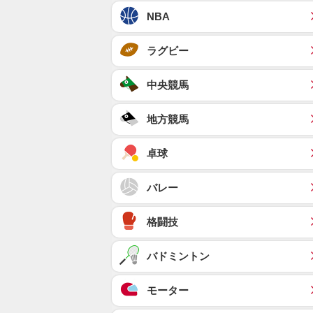
NBA
ラグビー
中央競馬
地方競馬
卓球
バレー
格闘技
バドミントン
モーター