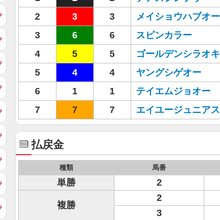
2
3
3
メイショウハブオー
3
6
6
スピンカラー
4
5
5
ゴールデンシラオキ
5
4
4
ヤングシゲオー
6
1
1
テイエムジョオー
7
7
7
エイユージュニアス
払戻金
種類
馬番
単勝
2
2
複勝
3