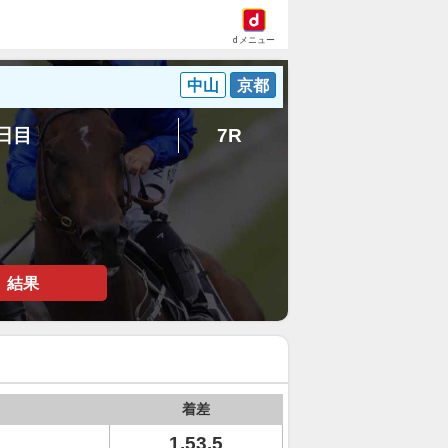
dメニュー
中山
京都
4日目
7R
結果
着差
1.53.5