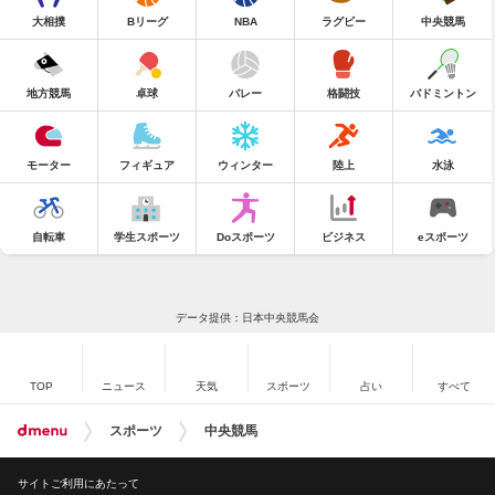
大相撲
Bリーグ
NBA
ラグビー
中央競馬
地方競馬
卓球
バレー
格闘技
バドミントン
モーター
フィギュア
ウィンター
陸上
水泳
自転車
学生スポーツ
Doスポーツ
ビジネス
eスポーツ
データ提供：日本中央競馬会
TOP
ニュース
天気
スポーツ
占い
すべて
スポーツ
中央競馬
サイトご利用にあたって