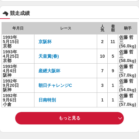
競走成績
人
着
年月日
レース
騎手
気
順
1993年
佐藤 哲
5月15日
京阪杯
2
11
三
京都
(56.0kg)
1993年
佐藤 哲
4月25日
天皇賞(春)
10
5
三
京都
(58.0kg)
1993年
佐藤 哲
4月4日
産經大阪杯
7
9
三
阪神
(57.0kg)
1992年
佐藤 哲
9月20日
朝日チャレンジC
3
1
三
阪神
(54.0kg)
1992年
佐藤 哲
9月6日
日南特別
1
1
三
小倉
(57.0kg)
もっと見る