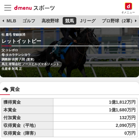
dメニュー
球
MLB
ゴルフ
高校野球
競馬
Jリーグ
プロ野球（2軍）
牡 鹿毛 登録抹消
レットイットビー
父:トレボロ
母:タカラテンシヨウ
調教師:吉岡 八郎 (栗東)
馬主:有限会社 ノースヒルズマネジメント
生産者:対馬 正
賞金
獲得賞金
1億1,812万円
本賞金
1億1,680万円
付加賞金
132万円
収得賞金（平地）
2,090万円
収得賞金（障害）
0万円