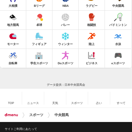
大相撲
Bリーグ
NBA
ラグビー
中央競馬
地方競馬
卓球
バレー
格闘技
バドミントン
モーター
フィギュア
ウィンター
陸上
水泳
自転車
学生スポーツ
Doスポーツ
ビジネス
eスポーツ
データ提供：日本中央競馬会
TOP
ニュース
天気
スポーツ
占い
すべて
スポーツ
中央競馬
サイトご利用にあたって