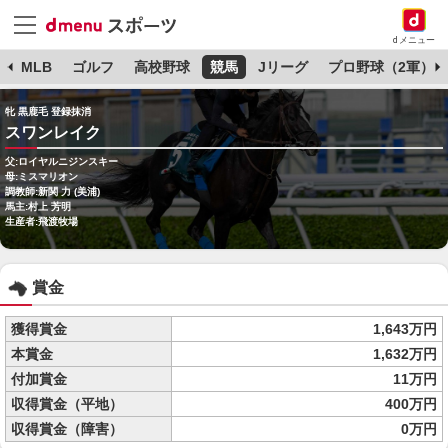
dメニュー
球
MLB
ゴルフ
高校野球
競馬
Jリーグ
プロ野球（2軍）
牝 黒鹿毛 登録抹消
スワンレイク
父:ロイヤルニジンスキー
母:ミスマリオン
調教師:新関 力 (美浦)
馬主:村上 芳明
生産者:飛渡牧場
賞金
獲得賞金
1,643万円
本賞金
1,632万円
付加賞金
11万円
収得賞金（平地）
400万円
収得賞金（障害）
0万円