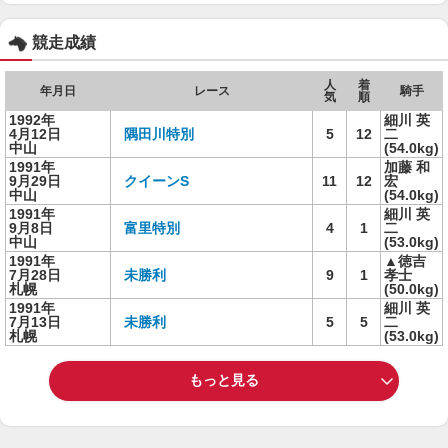
競走成績
人
着
年月日
レース
騎手
気
順
1992年
細川 英
4月12日
隅田川特別
5
12
二
中山
(54.0kg)
1991年
加藤 和
9月29日
クイーンS
11
12
宏
中山
(54.0kg)
1991年
細川 英
9月8日
富里特別
4
1
二
中山
(53.0kg)
1991年
▲徳吉
7月28日
未勝利
9
1
孝士
札幌
(50.0kg)
1991年
細川 英
7月13日
未勝利
5
5
二
札幌
(53.0kg)
もっと見る