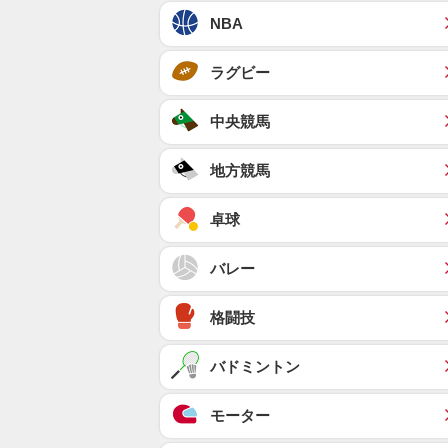
NBA
ラグビー
中央競馬
地方競馬
卓球
バレー
格闘技
バドミントン
モーター