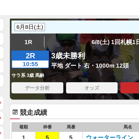
1R
6/8(土) 1回札幌
2R
3歳未勝利
10:55
平地 ダート 右・1000m 12頭
サラ系 3歳 馬齢
データ分析
オッズ
競走成績
着順
枠番
馬番
馬名
1
5
5
ウォーターライン