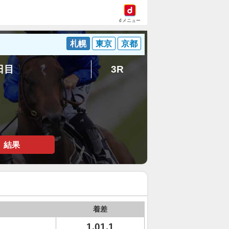
dメニュー
札幌
東京
京都
1日目
3R
結果
着差
1.01.1