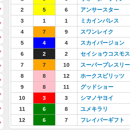
2
5
6
アンサースター
3
1
1
ミカインパレス
4
7
9
スワンレイク
5
4
4
スカイバージョン
6
2
2
セイショウコスモス
7
7
10
スーパープレスリー
8
8
12
ホークスピリッツ
9
8
11
グッドショー
10
3
3
シマノヤヨイ
11
6
8
ユメキラリ
12
6
7
フレイバーギフト