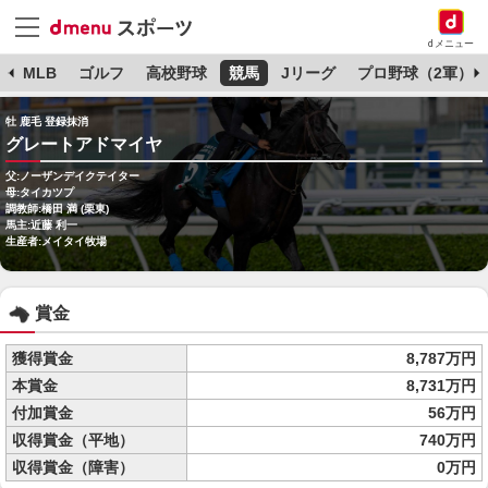
dメニュー
球
MLB
ゴルフ
高校野球
競馬
Jリーグ
プロ野球（2軍）
牡 鹿毛 登録抹消
グレートアドマイヤ
父:ノーザンデイクテイター
母:タイカツプ
調教師:橋田 満 (栗東)
馬主:近藤 利一
生産者:メイタイ牧場
賞金
獲得賞金
8,787万円
本賞金
8,731万円
付加賞金
56万円
収得賞金（平地）
740万円
収得賞金（障害）
0万円