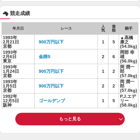
競走成績
人
着
年月日
レース
騎手
気
順
1993年
▲高橋
2月21日
900万円以下
1
5
康之
京都
(54.0kg)
1993年
岡部 幸
2月6日
金蹄S
2
6
雄
東京
(56.0kg)
1993年
岡 潤一
1月24日
900万円以下
1
2
郎
京都
(57.0kg)
1993年
岡 潤一
1月5日
900万円以下
2
2
郎
京都
(57.0kg)
1992年
P.J.エデ
12月5日
ゴールデンブ
1
5
リー
阪神
(58.0kg)
もっと見る