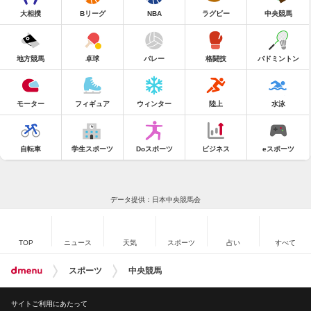
大相撲
Bリーグ
NBA
ラグビー
中央競馬
地方競馬
卓球
バレー
格闘技
バドミントン
モーター
フィギュア
ウィンター
陸上
水泳
自転車
学生スポーツ
Doスポーツ
ビジネス
eスポーツ
データ提供：日本中央競馬会
TOP
ニュース
天気
スポーツ
占い
すべて
スポーツ
中央競馬
サイトご利用にあたって