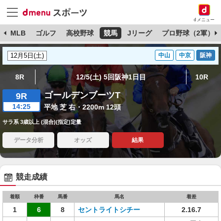
dメニュー
球
MLB
ゴルフ
高校野球
競馬
Jリーグ
プロ野球（2軍）
中山
中京
阪神
8R
12/5(土) 5回阪神1日目
10R
ゴールデンブーツT
9R
14:25
平地 芝 右・2200m 12頭
サラ系 3歳以上 (混合)(指定)定量
データ分析
オッズ
結果
競走成績
着順
枠番
馬番
馬名
着差
1
6
8
セントライトシチー
2.16.7