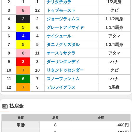
2
1
1
ナリタチカラ
1/2馬身
3
8
12
トップモースト
クビ
4
2
2
ジョージティムス
1 1/2馬身
5
5
6
グレートアドマイヤ
1 1/4馬身
6
4
4
ケイシュール
アタマ
7
5
5
タニノクリスタル
1 3/4馬身
8
8
11
オースミサクラ
アタマ
9
3
3
ダーリングレディ
ハナ
10
7
10
リタントゥセンダー
クビ
11
6
7
スノーファントム
ハナ
12
7
9
デルフイグラス
3馬身
払戻金
種類
馬番
金額
単勝
8
460円