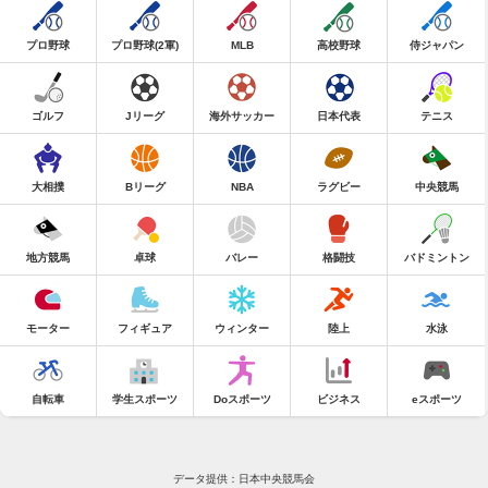
プロ野球
プロ野球(2軍)
MLB
高校野球
侍ジャパン
ゴルフ
Jリーグ
海外サッカー
日本代表
テニス
大相撲
Bリーグ
NBA
ラグビー
中央競馬
地方競馬
卓球
バレー
格闘技
バドミントン
モーター
フィギュア
ウィンター
陸上
水泳
自転車
学生スポーツ
Doスポーツ
ビジネス
eスポーツ
データ提供：日本中央競馬会