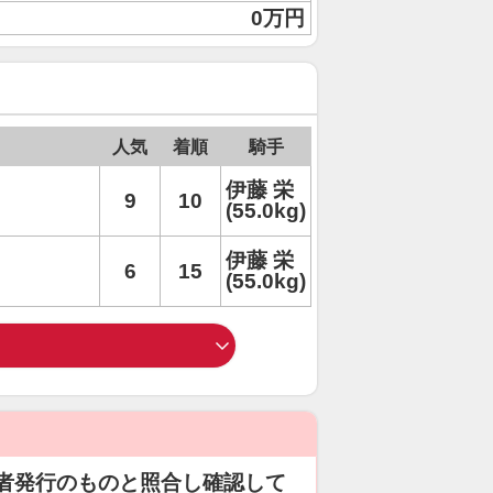
0万円
人気
着順
騎手
伊藤 栄
9
10
(55.0kg)
伊藤 栄
6
15
(55.0kg)
者発行のものと照合し確認して