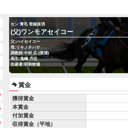
セン 青毛 登録抹消
(父)ワンモアセイコー
父:ハイセイコー
母:リキノチハヤ
調教師:中村 広 (美浦)
馬主:鬼嶋 力也
生産者:明和牧場
賞金
獲得賞金
本賞金
付加賞金
収得賞金（平地）