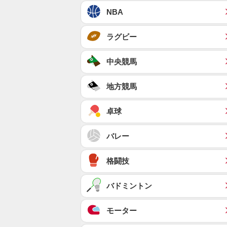
NBA
ラグビー
中央競馬
地方競馬
卓球
バレー
格闘技
バドミントン
モーター