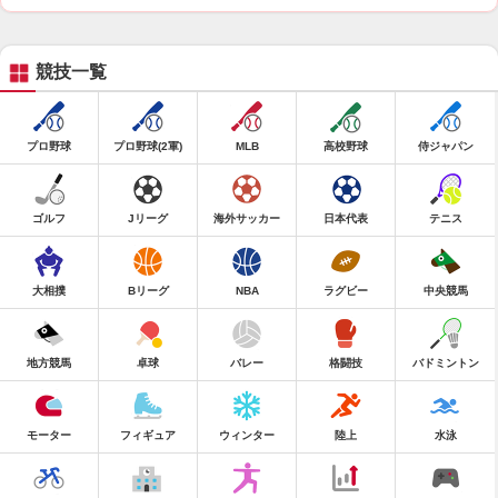
競技一覧
プロ野球
プロ野球(2軍)
MLB
高校野球
侍ジャパン
ゴルフ
Jリーグ
海外サッカー
日本代表
テニス
大相撲
Bリーグ
NBA
ラグビー
中央競馬
地方競馬
卓球
バレー
格闘技
バドミントン
モーター
フィギュア
ウィンター
陸上
水泳