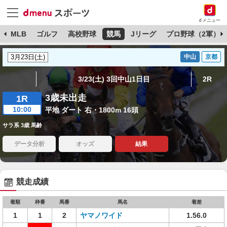
dメニュー
球
MLB
ゴルフ
高校野球
競馬
Jリーグ
プロ野球（2軍）
中山
京都
3/23(土) 3回中山1日目
2R
3歳未出走
1R
10:00
平地 ダート 右・1800m 16頭
サラ系 3歳 馬齢
データ分析
オッズ
結果
競走成績
着順
枠番
馬番
馬名
着差
1
1
2
ヤマノワイド
1.56.0