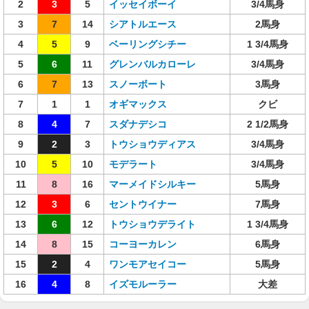
2
3
5
イッセイボーイ
3/4馬身
3
7
14
シアトルエース
2馬身
4
5
9
ベーリングシチー
1 3/4馬身
5
6
11
グレンバルカローレ
3/4馬身
6
7
13
スノーボート
3馬身
7
1
1
オギマックス
クビ
8
4
7
スダナデシコ
2 1/2馬身
9
2
3
トウショウディアス
3/4馬身
10
5
10
モデラート
3/4馬身
11
8
16
マーメイドシルキー
5馬身
12
3
6
セントウイナー
7馬身
13
6
12
トウショウデライト
1 3/4馬身
14
8
15
コーヨーカレン
6馬身
15
2
4
ワンモアセイコー
5馬身
16
4
8
イズモルーラー
大差