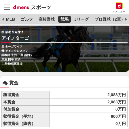
dメニュー
球
MLB
ゴルフ
高校野球
競馬
Jリーグ
プロ野球（2軍）
牡 栗毛 登録抹消
アイノターゴ
父:ターゴワイス
母:アイノクレスピン
調教師:土門 一美 (栗東)
馬主:田中 京子
生産者:稲原牧場
賞金
獲得賞金
2,083万円
本賞金
2,083万円
付加賞金
0万円
収得賞金（平地）
600万円
収得賞金（障害）
0万円