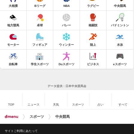
大相撲
Bリーグ
NBA
ラグビー
中央競馬
地方競馬
卓球
バレー
格闘技
バドミントン
モーター
フィギュア
ウィンター
陸上
水泳
自転車
学生スポーツ
Doスポーツ
ビジネス
eスポーツ
データ提供：日本中央競馬会
TOP
ニュース
天気
スポーツ
占い
すべて
スポーツ
中央競馬
サイトご利用にあたって