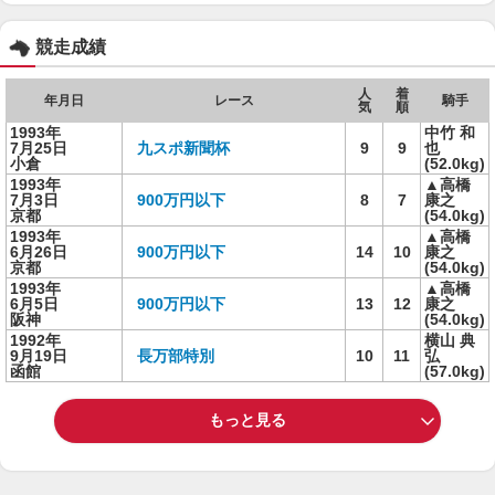
競走成績
人
着
年月日
レース
騎手
気
順
1993年
中竹 和
7月25日
九スポ新聞杯
9
9
也
小倉
(52.0kg)
1993年
▲高橋
7月3日
900万円以下
8
7
康之
京都
(54.0kg)
1993年
▲高橋
6月26日
900万円以下
14
10
康之
京都
(54.0kg)
1993年
▲高橋
6月5日
900万円以下
13
12
康之
阪神
(54.0kg)
1992年
横山 典
9月19日
長万部特別
10
11
弘
函館
(57.0kg)
もっと見る