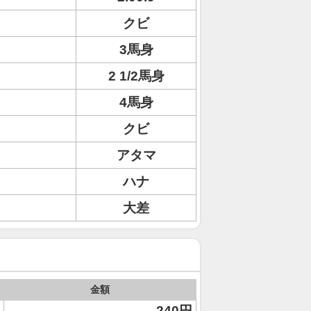
クビ
3馬身
2 1/2馬身
4馬身
クビ
アタマ
ハナ
大差
金額
240円