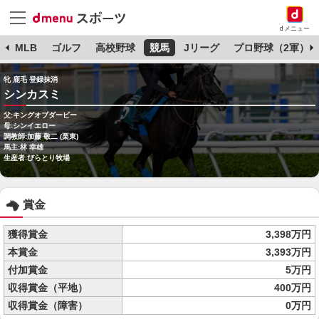
dメニュー
球
MLB
ゴルフ
高校野球
競馬
Jリーグ
プロ野球（2軍）
牝 鹿毛 登録抹消
シンカスミ
父:キングオブダービー
母:シンイエロー
調教師:加藤 敬二 (栗東)
馬主:林 幸雄
生産者:びらとり牧場
賞金
獲得賞金
3,398万円
本賞金
3,393万円
付加賞金
5万円
収得賞金（平地）
400万円
収得賞金（障害）
0万円