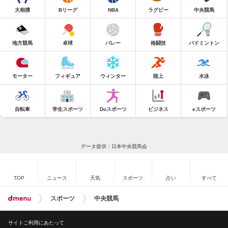
大相撲
Bリーグ
NBA
ラグビー
中央競馬
地方競馬
卓球
バレー
格闘技
バドミントン
モーター
フィギュア
ウィンター
陸上
水泳
自転車
学生スポーツ
Doスポーツ
ビジネス
eスポーツ
データ提供：日本中央競馬会
TOP
ニュース
天気
スポーツ
占い
すべて
スポーツ
中央競馬
サイトご利用にあたって