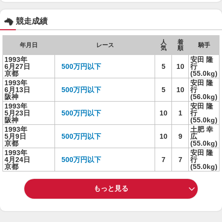
競走成績
人
着
年月日
レース
騎手
気
順
1993年
安田 隆
6月27日
500万円以下
5
10
行
京都
(55.0kg)
1993年
安田 隆
6月13日
500万円以下
5
10
行
阪神
(56.0kg)
1993年
安田 隆
5月23日
500万円以下
10
1
行
阪神
(55.0kg)
1993年
土肥 幸
5月9日
500万円以下
10
9
広
京都
(55.0kg)
1993年
安田 隆
4月24日
500万円以下
7
7
行
京都
(55.0kg)
もっと見る