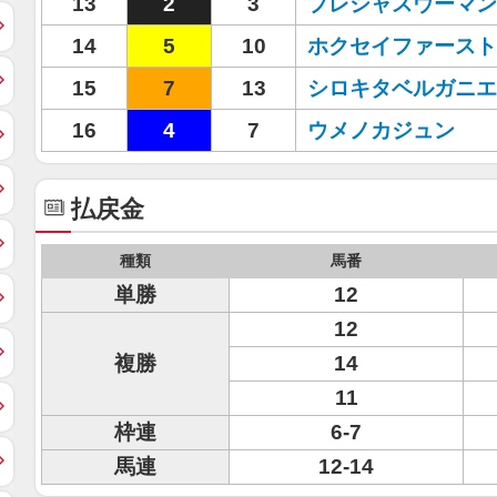
13
2
3
プレシャスウーマン
14
5
10
ホクセイファースト
15
7
13
シロキタベルガニエ
16
4
7
ウメノカジュン
払戻金
種類
馬番
単勝
12
12
複勝
14
11
枠連
6-7
馬連
12-14