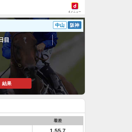
dメニュー
中山
阪神
6日目
結果
着差
1.55.7