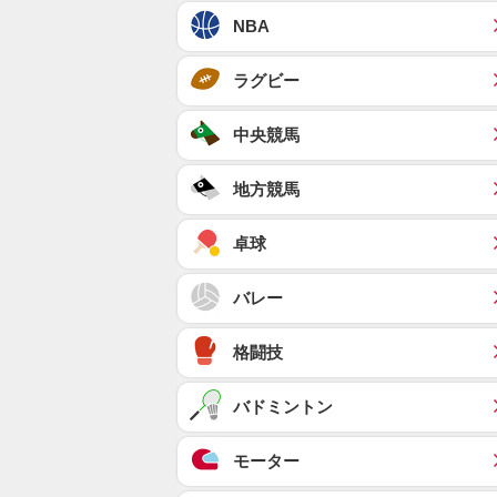
NBA
ラグビー
中央競馬
地方競馬
卓球
バレー
格闘技
バドミントン
モーター