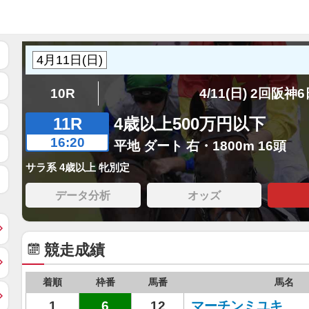
10R
4/11(日) 2回阪神
11R
4歳以上500万円以下
16:20
平地 ダート 右・1800m 16頭
サラ系 4歳以上 牝別定
データ分析
オッズ
競走成績
着順
枠番
馬番
馬名
1
6
12
マーチンミユキ