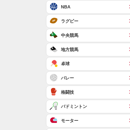
NBA
ラグビー
中央競馬
地方競馬
卓球
バレー
格闘技
バドミントン
モーター