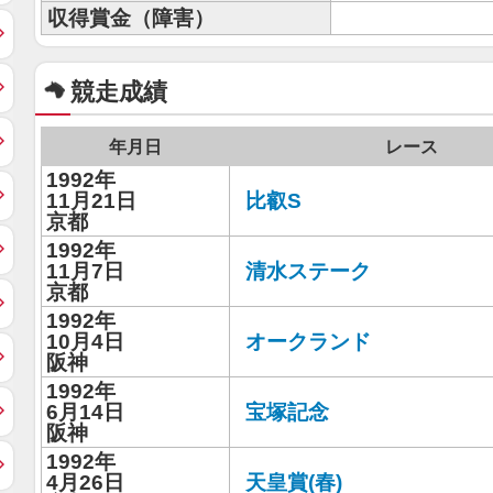
収得賞金（障害）
競走成績
年月日
レース
1992年
11月21日
比叡S
京都
1992年
11月7日
清水ステーク
京都
1992年
10月4日
オークランド
阪神
1992年
6月14日
宝塚記念
阪神
1992年
4月26日
天皇賞(春)