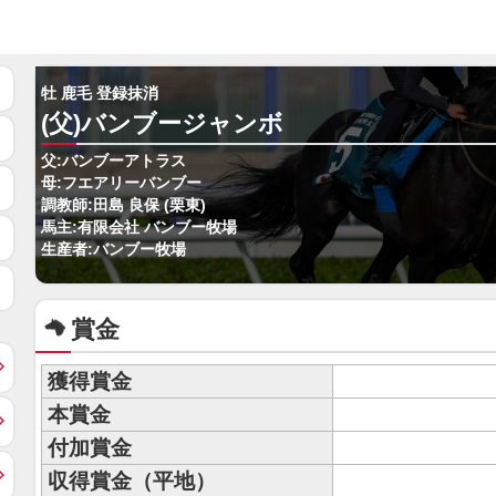
牡 鹿毛 登録抹消
(父)バンブージャンボ
父:バンブーアトラス
母:フエアリーバンブー
調教師:田島 良保 (栗東)
馬主:有限会社 バンブー牧場
生産者:バンブー牧場
賞金
獲得賞金
本賞金
付加賞金
収得賞金（平地）