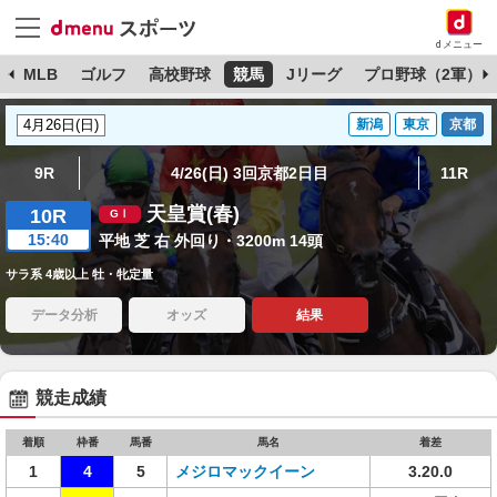
dメニュー
球
MLB
ゴルフ
高校野球
競馬
Jリーグ
プロ野球（2軍）
新潟
東京
京都
9R
4/26(日) 3回京都2日目
11R
天皇賞(春)
10R
15:40
平地 芝 右 外回り・3200m 14頭
サラ系 4歳以上 牡・牝定量
データ分析
オッズ
結果
競走成績
着順
枠番
馬番
馬名
着差
1
4
5
メジロマックイーン
3.20.0