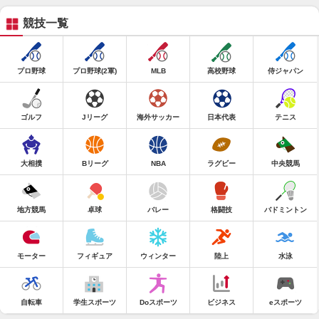
競技一覧
プロ野球
プロ野球(2軍)
MLB
高校野球
侍ジャパン
ゴルフ
Jリーグ
海外サッカー
日本代表
テニス
大相撲
Bリーグ
NBA
ラグビー
中央競馬
地方競馬
卓球
バレー
格闘技
バドミントン
モーター
フィギュア
ウィンター
陸上
水泳
自転車
学生スポーツ
Doスポーツ
ビジネス
eスポーツ