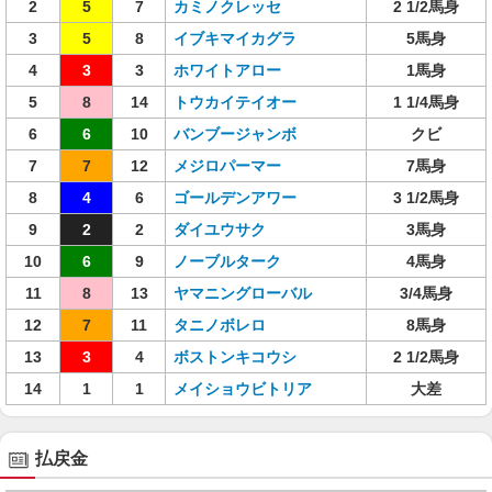
2
5
7
カミノクレッセ
2 1/2馬身
3
5
8
イブキマイカグラ
5馬身
4
3
3
ホワイトアロー
1馬身
5
8
14
トウカイテイオー
1 1/4馬身
6
6
10
バンブージャンボ
クビ
7
7
12
メジロパーマー
7馬身
8
4
6
ゴールデンアワー
3 1/2馬身
9
2
2
ダイユウサク
3馬身
10
6
9
ノーブルターク
4馬身
11
8
13
ヤマニングローバル
3/4馬身
12
7
11
タニノボレロ
8馬身
13
3
4
ボストンキコウシ
2 1/2馬身
14
1
1
メイショウビトリア
大差
払戻金