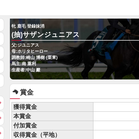
牝 鹿毛 登録抹消
(抽)サザンジュニアス
父:ジユニアス
母:ホリタヒーロー
調教師:崎山 博樹 (栗東)
馬主:南 重利
生産者:中山 巖
賞金
獲得賞金
本賞金
付加賞金
収得賞金（平地）