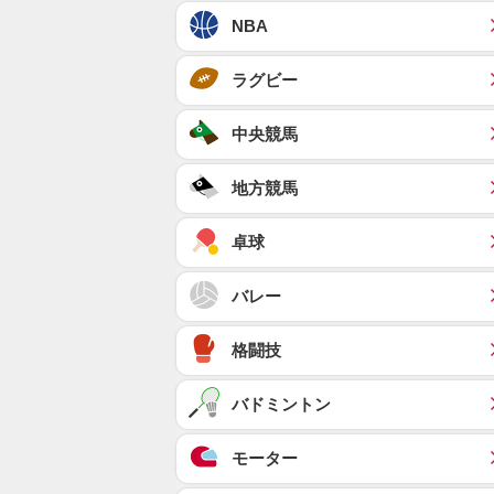
NBA
ラグビー
中央競馬
地方競馬
卓球
バレー
格闘技
バドミントン
モーター