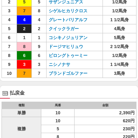
2
5
5
サザンジュニアス
1/2馬身
3
7
8
シゲルヒカリクロス
1/2馬身
4
4
4
グレートバリアルフ
1 1/2馬身
5
2
2
クイックラガー
4馬身
6
1
1
コシキノジュリアン
5馬身
7
8
9
ドージマヒリュウ
2 1/2馬身
8
6
6
ビロングトゥーミー
1/2馬身
9
3
3
ニシノナサ
1 1/4馬身
10
7
7
ブランドゴルファー
3馬身
払戻金
種類
馬番
金額
単勝
10
2,390円
10
620円
複勝
5
230円
8
220円