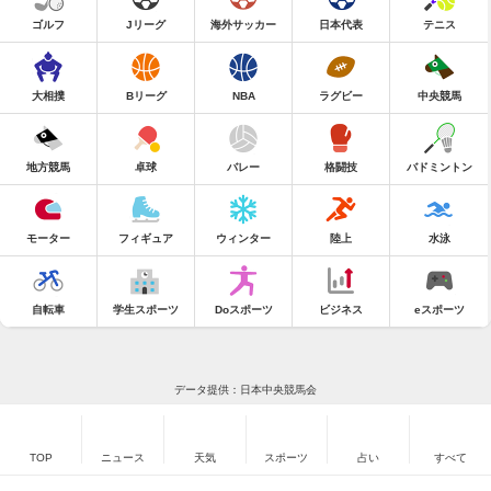
ゴルフ
Jリーグ
海外サッカー
日本代表
テニス
大相撲
Bリーグ
NBA
ラグビー
中央競馬
地方競馬
卓球
バレー
格闘技
バドミントン
モーター
フィギュア
ウィンター
陸上
水泳
自転車
学生スポーツ
Doスポーツ
ビジネス
eスポーツ
データ提供：日本中央競馬会
TOP
ニュース
天気
スポーツ
占い
すべて