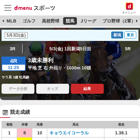
dメニュー
球
MLB
ゴルフ
高校野球
競馬
Jリーグ
プロ野球（2軍）
新潟
東京
3R
5/3(金) 1回新潟5日目
5R
3歳未勝利
4R
11:25
平地 芝 右 外回り・1600m 10頭
サラ系 3歳 牝馬齢
データ分析
オッズ
結果
競走成績
着順
枠番
馬番
馬名
着差
1
8
10
キョウエイコーラル
1.38.1