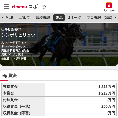
dメニュー
球
MLB
ゴルフ
高校野球
競馬
Jリーグ
プロ野球（2軍）
牡 鹿毛 登録抹消
シンボリヒリュウ
父:スルーザドラゴン
母:スイートビーナス
調教師:田村 駿仁 (美浦)
馬主:シンボリ牧場
生産者:シンボリ牧場
賞金
獲得賞金
1,216万円
本賞金
1,213万円
付加賞金
3万円
収得賞金（平地）
200万円
収得賞金（障害）
0万円