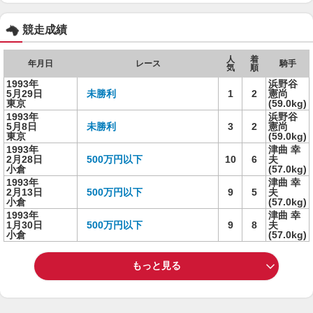
競走成績
人
着
年月日
レース
騎手
気
順
1993年
浜野谷
5月29日
未勝利
1
2
憲尚
東京
(59.0kg)
1993年
浜野谷
5月8日
未勝利
3
2
憲尚
東京
(59.0kg)
1993年
津曲 幸
2月28日
500万円以下
10
6
夫
小倉
(57.0kg)
1993年
津曲 幸
2月13日
500万円以下
9
5
夫
小倉
(57.0kg)
1993年
津曲 幸
1月30日
500万円以下
9
8
夫
小倉
(57.0kg)
もっと見る