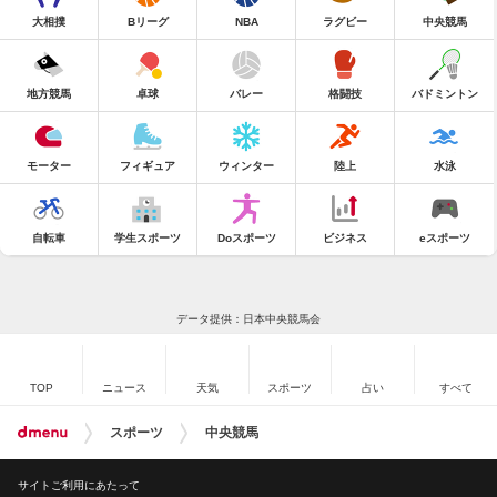
大相撲
Bリーグ
NBA
ラグビー
中央競馬
地方競馬
卓球
バレー
格闘技
バドミントン
モーター
フィギュア
ウィンター
陸上
水泳
自転車
学生スポーツ
Doスポーツ
ビジネス
eスポーツ
データ提供：日本中央競馬会
TOP
ニュース
天気
スポーツ
占い
すべて
スポーツ
中央競馬
サイトご利用にあたって