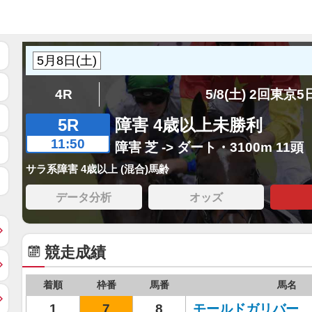
4R
5/8(土) 2回東京
5R
障害 4歳以上未勝利
11:50
障害 芝 -> ダート・3100m 11頭
サラ系障害 4歳以上 (混合)馬齢
データ分析
オッズ
競走成績
着順
枠番
馬番
馬名
1
7
8
モールドガリバー