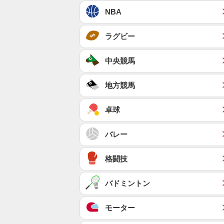
NBA
ラグビー
中央競馬
地方競馬
卓球
バレー
格闘技
バドミントン
モーター