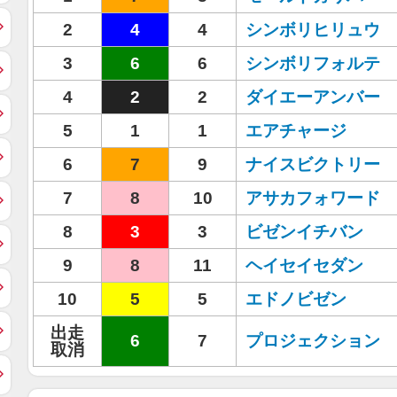
2
4
4
シンボリヒリュウ
3
6
6
シンボリフォルテ
4
2
2
ダイエーアンバー
5
1
1
エアチャージ
6
7
9
ナイスビクトリー
7
8
10
アサカフォワード
8
3
3
ビゼンイチバン
9
8
11
ヘイセイセダン
10
5
5
エドノビゼン
出走
6
7
プロジェクション
取消