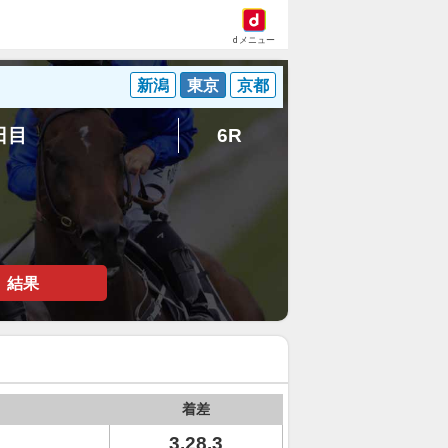
dメニュー
新潟
東京
京都
5日目
6R
結果
着差
3.28.3