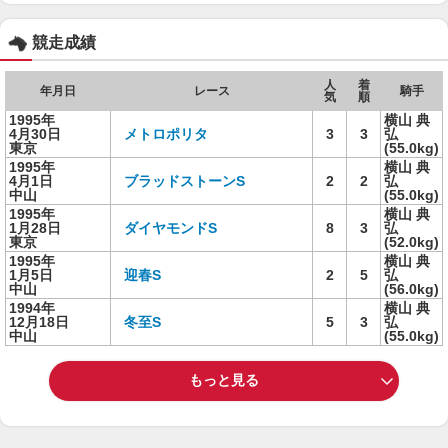
競走成績
人
着
年月日
レース
騎手
気
順
1995年
横山 典
4月30日
メトロポリタ
3
3
弘
東京
(55.0kg)
1995年
横山 典
4月1日
ブラッドストーンS
2
2
弘
中山
(55.0kg)
1995年
横山 典
1月28日
ダイヤモンドS
8
3
弘
東京
(52.0kg)
1995年
横山 典
1月5日
迎春S
2
5
弘
中山
(56.0kg)
1994年
横山 典
12月18日
冬至S
5
3
弘
中山
(55.0kg)
もっと見る