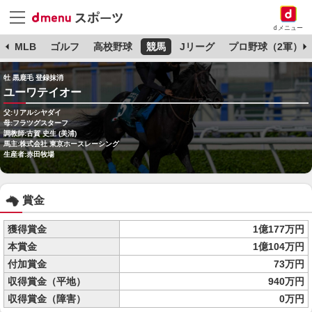
dメニュー
球
MLB
ゴルフ
高校野球
競馬
Jリーグ
プロ野球（2軍）
牡 黒鹿毛 登録抹消
ユーワテイオー
父:リアルシヤダイ
母:フラツグスターフ
調教師:古賀 史生 (美浦)
馬主:株式会社 東京ホースレーシング
生産者:赤田牧場
賞金
獲得賞金
1億177万円
本賞金
1億104万円
付加賞金
73万円
収得賞金（平地）
940万円
収得賞金（障害）
0万円