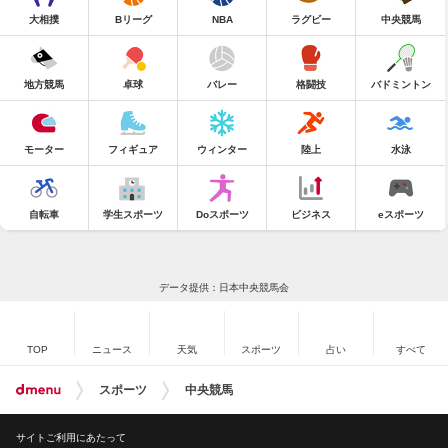
大相撲
Bリーグ
NBA
ラグビー
中央競馬
地方競馬
卓球
バレー
格闘技
バドミントン
モーター
フィギュア
ウィンター
陸上
水泳
自転車
学生スポーツ
Doスポーツ
ビジネス
eスポーツ
データ提供：日本中央競馬会
TOP
ニュース
天気
スポーツ
占い
すべて
スポーツ
中央競馬
サイトご利用にあたって