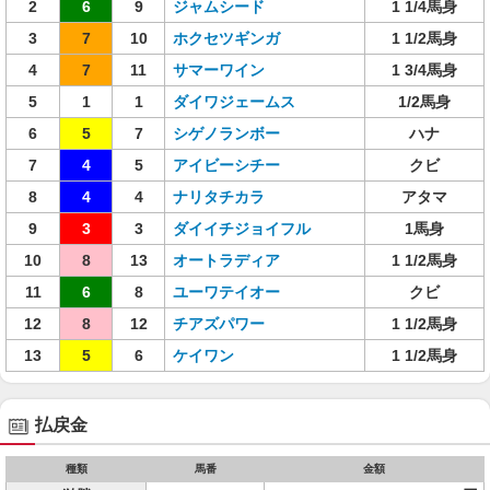
2
6
9
ジャムシード
1 1/4馬身
3
7
10
ホクセツギンガ
1 1/2馬身
4
7
11
サマーワイン
1 3/4馬身
5
1
1
ダイワジェームス
1/2馬身
6
5
7
シゲノランボー
ハナ
7
4
5
アイビーシチー
クビ
8
4
4
ナリタチカラ
アタマ
9
3
3
ダイイチジョイフル
1馬身
10
8
13
オートラディア
1 1/2馬身
11
6
8
ユーワテイオー
クビ
12
8
12
チアズパワー
1 1/2馬身
13
5
6
ケイワン
1 1/2馬身
払戻金
種類
馬番
金額