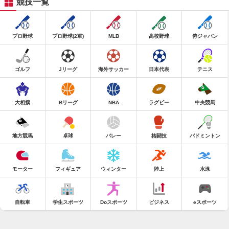
競技一覧
プロ野球
プロ野球(2軍)
MLB
高校野球
侍ジャパン
ゴルフ
Jリーグ
海外サッカー
日本代表
テニス
大相撲
Bリーグ
NBA
ラグビー
中央競馬
地方競馬
卓球
バレー
格闘技
バドミントン
モーター
フィギュア
ウィンター
陸上
水泳
自転車
学生スポーツ
Doスポーツ
ビジネス
eスポーツ