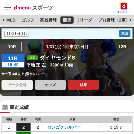
dメニュー
球
MLB
ゴルフ
高校野球
競馬
Jリーグ
プロ野球（2軍）
東京
10R
1/31(月) 1回東京1日目
12R
ダイヤモンドS
11R
15:40
平地 芝 左・3200m 13頭
サラ系 4歳以上 (混合)ハンデ
データ分析
オッズ
結果
競走成績
着順
枠番
馬番
馬名
着差
1
2
2
センゴクシルバー
3.19.7