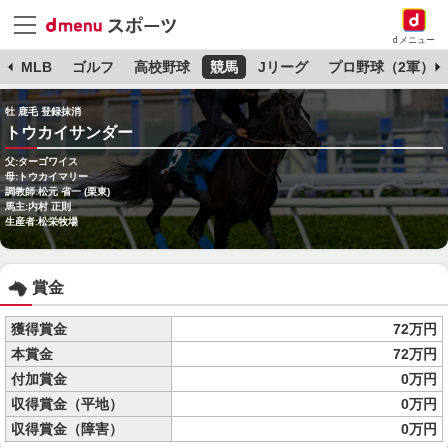
dメニュー
球
MLB
ゴルフ
高校野球
競馬
Jリーグ
プロ野球（2軍）
牡 鹿毛 登録抹消
トウカイサンダー
父:ターゴワイス
母:トウカイマリー
調教師:松元 省一 (栗東)
馬主:内村 正則
生産者:松栄牧場
賞金
獲得賞金
72万円
本賞金
72万円
付加賞金
0万円
収得賞金（平地）
0万円
収得賞金（障害）
0万円