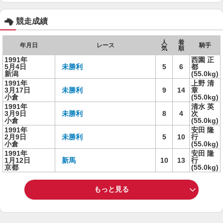
競走成績
人
着
年月日
レース
騎手
気
順
1991年
西園 正
5月4日
未勝利
5
6
都
新潟
(55.0kg)
1991年
上野 清
3月17日
未勝利
9
14
章
小倉
(55.0kg)
1991年
清水 英
3月9日
未勝利
8
4
次
小倉
(55.0kg)
1991年
安田 隆
2月9日
未勝利
5
10
行
小倉
(55.0kg)
1991年
安田 隆
1月12日
新馬
10
13
行
京都
(55.0kg)
もっと見る