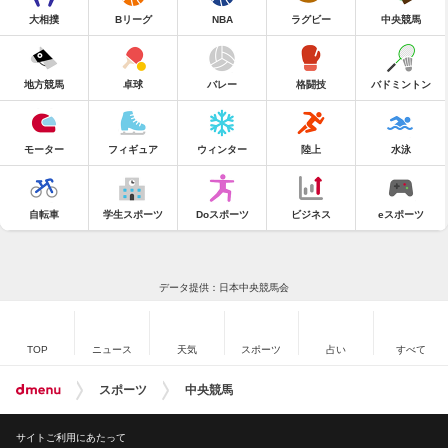
大相撲
Bリーグ
NBA
ラグビー
中央競馬
地方競馬
卓球
バレー
格闘技
バドミントン
モーター
フィギュア
ウィンター
陸上
水泳
自転車
学生スポーツ
Doスポーツ
ビジネス
eスポーツ
データ提供：日本中央競馬会
TOP
ニュース
天気
スポーツ
占い
すべて
スポーツ
中央競馬
サイトご利用にあたって